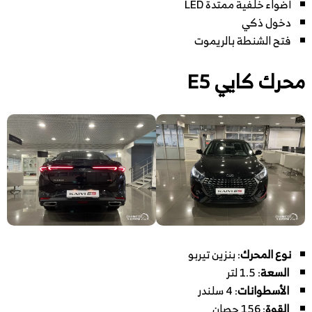
أضواء خلفية ممتدة LED
دخول ذكي
فتح الشنطة بالريموت
محرك كايي E5
نوع المحرك
: بنزين تيربو
السعة
: 1.5 لتر
الأسطوانات
: 4 سلندر
القوة
: 156 حصان