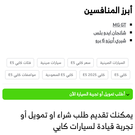
أبرز المنافسين
MG GT
شانجان ايدو بلس
شيري أريزو 6 برو
السيارات الصينية
سعر كايي E5
سيارات صينية
فئات كايي E5
كايي E5
كايي E5 2025
كايي E5 السعودية
مواصفات كايي E5
أطلب تمويل أو تجربة السيارة الأن
يمكنك تقديم طلب شراء او تمويل أو
تجربة قيادة لسيارات كايي