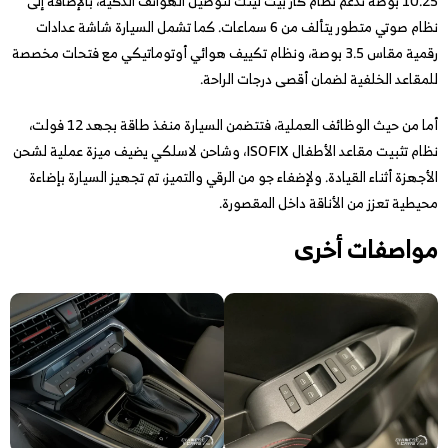
10.25 بوصة تدعم نظام كار بيت لينك لتوصيل الهواتف الذكية، بالإضافة إلى
نظام صوتي متطور يتألف من 6 سماعات. كما تشمل السيارة شاشة عدادات
رقمية مقاس 3.5 بوصة، ونظام تكييف هوائي أوتوماتيكي مع فتحات مخصصة
للمقاعد الخلفية لضمان أقصى درجات الراحة.
أما من حيث الوظائف العملية، فتتضمن السيارة منفذ طاقة بجهد 12 فولت،
نظام تثبيت مقاعد الأطفال ISOFIX، وشاحن لاسلكي يضيف ميزة عملية لشحن
الأجهزة أثناء القيادة. ولإضفاء جو من الرقي والتميز، تم تجهيز السيارة بإضاءة
محيطية تعزز من الأناقة داخل المقصورة.
مواصفات أخرى