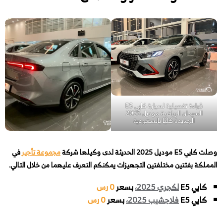
قراءة تفصيلية لسيارة كايي E5
السيدان الرياضية موديل 2025
الجديدة كليًا بالسعودية
وصلت كايي E5 موديل 2025 الحديثة لدى وكيلها شركة
مجموعة تأجير
في
المملكة بفئتين مختلفتين التجهيزات يمكنكم التعرف عليهما من خلال التالي.
كايي E5
لكجري 2025،
بسعر
0 رس
كايي E5
فلاجشيب 2025،
بسعر
0 رس