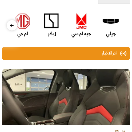
جيلي
جيه ام سي
زيكر
ام جي
اخر الاخبار
كايي E5