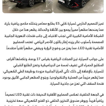
تميز التصميم الخارجي لسيارة كايي E5 بطابع معاصر يتخلله ملامح رياضية بارزة،
مما يمنحها مظهراً مميزاً يجمع بين الأناقة والحداثة. يظهر هذا من خلال
الشبكة الأمامية الكبيرة التي تجذب الانتباه، إلى جانب فتحات التهوية الجانبية
المصممة بأسلوب غائر يزينه إطار باللون الأحمر الرياضي. تعتمد المصابيح
الأمامية تقنية LED، مما يعزز من وضوح الرؤية ويضفي مظهراً تقنياً متقدماً.
على جوانب السيارة، تبرز العجلات الرياضية بقياس 17 بوصة، وتكملها أقراص
المكابح الحمراء التي تضيف لمسة من الديناميكية وتعزز الطابع الشبابي
للسيارة. بالإضافة إلى ذلك، تأتي المرايا الجانبية مزودة بوظيفة الطي الكهربائي،
مما يُظهر مزيجاً من العملية والتكنولوجيا. ويتوج المظهر الجانبي الأنيق بوجود
فتحة السقف التي تعزز من جاذبية السيارة.
في الجهة الخلفية، تعكس المصابيح الأفقية النحيفة ذات تقنية LED تصميماً
رياضياً فريداً. ويوفر صندوق التخزين الخلفي ذو الفتح الكهربائي سعة تخزينية