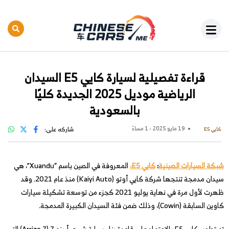
قراءة تفصيلية لسيارة كايي E5 السيدان
الرياضية موديل 2025 الجديدة كليًا
بالسعودية
19 مايو 2025 - 1 مساءً
شاركه على:
كايي E5
شبكة السيارات الصينية
:
كايي E5،
المعروفة في الصين باسم “Xuandu”، هي
سيدان مدمجة تنتجها شركة كايي أوتو (Kaiyi Auto) منذ عام 2021. وقد
ظهرت لأول مرة في نهاية يوليو 2021 كجزء من توسعة تشكيلة سيارات
كاوين السابقة (Cowin)، وذلك ضمن فئة السيدان الكبيرة المدمجة.
تم تطوير كايي E5 بالاعتماد على قاعدة بناء سيارة شيري أريزو 7 (Arrizo 7) التي