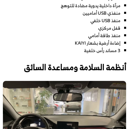
مرآة داخلية يدوية مضادة للتوهج
منفذي USB أماميين
منفذ USB خلفي
قفل مركزي
منفذ طاقة أمامي
إضاءة أرضية بشعار KAIYI
3 مساند رأس خلفية
أنظمة السلامة ومساعدة السائق