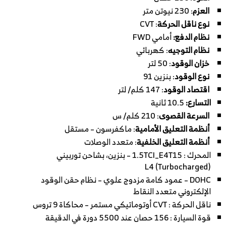
العزم
: 230 نيوتن متر
نوع ناقل الحركة
: CVT
نظام الدفع:
أمامي FWD
نظام التوجيه
: كهربائي
خزان الوقود
: 50 لتر
نوع الوقود
: بنزين 91
اقتصاد الوقود
: 147 كلم/ لتر
التسارع:
10.5 ثانية
السرعة القصوى
: 210 كلم/ س
أنظمة التعليق الأمامية
: ماكفرسون – مستقل
أنظمة التعليق الخلفية
: متعدد الوصلات
المحرك : 1.5TCI_E4T15 – بنزين، بشاحن توربيني
(Turbocharged) L4
DOHC – عمود كامة مزدوج علوي – نظام حقن الوقود
الإلكتروني متعدد النقاط
ناقل الحركة : CVT أوتوماتيكي مستمر – محاكاة 9 تروس
قوة السيارة : 156 حصان عند 5500 دورة في الدقيقة