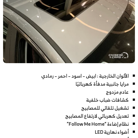
الألوان الخارجية : ابيض – اسود – احمر – رمادي
مرايا جانبية مدفأة كهربائيًا
عادم مزدوج
كشافات ضباب خلفية
تشغيل تلقائي للمصابيح
تعديل كهربائي لارتفاع المصابيح
نظام إضاءة “Follow Me Home”
أضواء نهارية LED