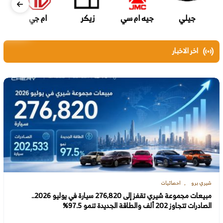
جيلي
جيه ام سي
زيكر
ام جي
اخر الاخبار
شيري برو
احصائيات
مبيعات مجموعة شيري تقفز إلى 276,820 سيارة في يوليو 2026..
الصادرات تتجاوز 202 ألف والطاقة الجديدة تنمو 97.5%