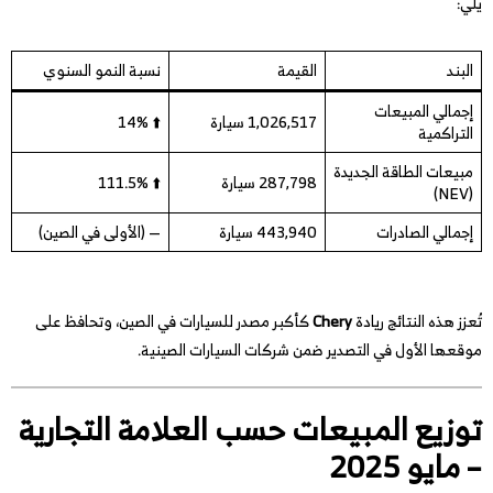
يلي:
البند
القيمة
نسبة النمو السنوي
إجمالي المبيعات
1,026,517 سيارة
⬆️ 14%
التراكمية
مبيعات الطاقة الجديدة
287,798 سيارة
⬆️ 111.5%
(NEV)
إجمالي الصادرات
443,940 سيارة
— (الأولى في الصين)
تُعزز هذه النتائج ريادة
Chery
كأكبر مصدر للسيارات في الصين، وتحافظ على
موقعها الأول في التصدير ضمن شركات السيارات الصينية.
توزيع المبيعات حسب العلامة التجارية
– مايو 2025