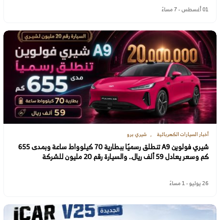
01 أغسطس - 7 مساءً
أخبار السيارات الكهربائية
شيري برو
شيري فولوين A9 تنطلق رسميًا ببطارية 70 كيلوواط ساعة وبمدى 655
كم وسعر يعادل 59 ألف ريال.. والسيارة رقم 20 مليون للشركة
26 يوليو - 1 مساءً