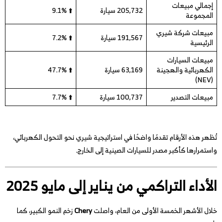
إجمالي مبيعات
205,732 سيارة
⬆️ 9.1%
المجموعة
مبيعات شركة شيري
191,567 سيارة
⬆️ 7.2%
الرئيسية
مبيعات السيارات
الكهربائية والهجينة
63,169 سيارة
⬆️ 47.7%
(NEV)
مبيعات التصدير
100,737 سيارة
⬆️ 7.7%
تُظهر هذه الأرقام تقدمًا واضحًا في استراتيجية شيري نحو التحول الكهربائي،
واستمرارها كأكبر مصدر للسيارات الصينية إلى الخارج.
الأداء التراكمي من يناير إلى مايو 2025
خلال الأشهر الخمسة الأولى من العام، واصلت
Chery
زخم النمو الكبير، كما