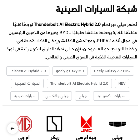
شبكة السيارات الصينية
تُظهر جيلي عبر نظام
Thunderbolt AI Electric Hybrid 2.0
توجهًا تقنيًا
متقدّمًا للغاية يجعلها منافسًا حقيقيًا لـ BYD وغيرها من اللاعبين الرئيسيين
في مجال أنظمة PHEV. ومع تحسّن الكفاءة، وإدخال الذكاء الاصطناعي،
وخطط التوسع نحو الهيدروجين، فإن جيلي تمهّد الطريق لتكون رائدة في ثورة
السيارات الهجينة الذكية في السوق الصيني والعالمي.
Leishen AI Hybrid 2.0
geely galaxy M9
Geely Galaxy A7 EM-i
NEV
Thunderbolt AI Electric Hybrid 2.0
السيارات الصينية
السيارات الكهربائية
جيلي
جيلي جالاكسي
سيارات صينية
جيلي
جيه ام سي
زيكر
ام جي