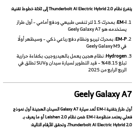
يتفرع نظام
Thunderbolt AI Electric Hybrid 2.0
إلى ثلاثة خطوط تقنية:
EM-i
: بمحرك 1.5 لتر تنفس طبيعي ودفع أمامي – أول طراز
يستخدمه هو Geely Galaxy A7
EM-P
: بمحرك تيربو ونظام دفع رباعي ذكي – وسيظهر أولًا
في Geely Galaxy M9
Hydrogen
: نظام هجين يعمل بالهيدروجين، بكفاءة حرارية
تبلغ 48.15% – قيد التطوير لسيارة سيدان وSUV تطلق في
الربع الرابع من 2025
Geely Galaxy A7
أول طراز بتقنية EM-i تُعد سيارة Galaxy A7 السيدان الهجينة أول نموذج
فعلي يعتمد منظومة EM-i ضمن نظام Leishen 2.0 أو ما يعرف بـ
Thunderbolt AI Electric Hybrid 2.0
، وتحقق الأرقام التالية: