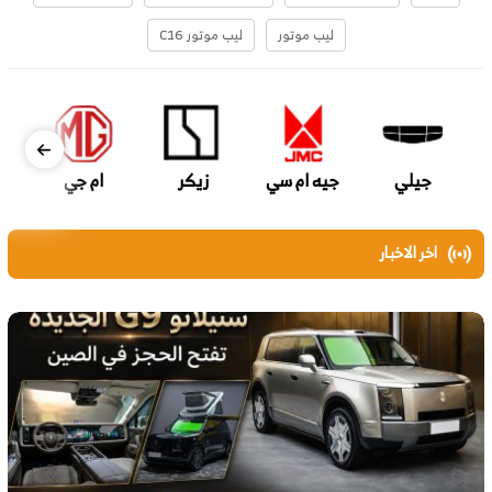
ليب موتور
ليب موتور C16
جيلي
جيه ام سي
زيكر
ام جي
اخر الاخبار