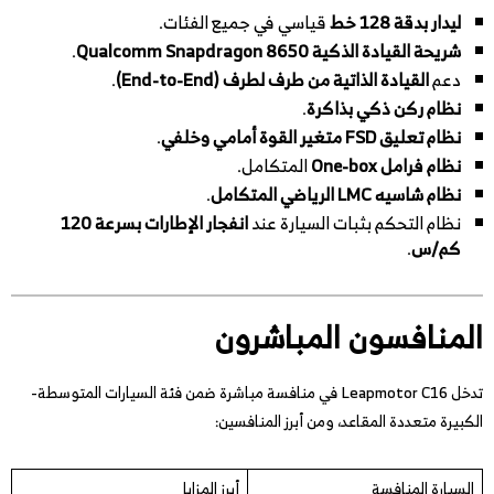
ليدار بدقة 128 خط
قياسي في جميع الفئات.
شريحة القيادة الذكية Qualcomm Snapdragon 8650
.
دعم
القيادة الذاتية من طرف لطرف (End-to-End)
.
نظام ركن ذكي بذاكرة
.
نظام تعليق FSD متغير القوة أمامي وخلفي
.
نظام فرامل One-box
المتكامل.
نظام شاسيه LMC الرياضي المتكامل
.
نظام التحكم بثبات السيارة عند
انفجار الإطارات بسرعة 120
كم/س
.
المنافسون المباشرون
تدخل Leapmotor C16 في منافسة مباشرة ضمن فئة السيارات المتوسطة-
الكبيرة متعددة المقاعد، ومن أبرز المنافسين:
السيارة المنافسة
أبرز المزايا