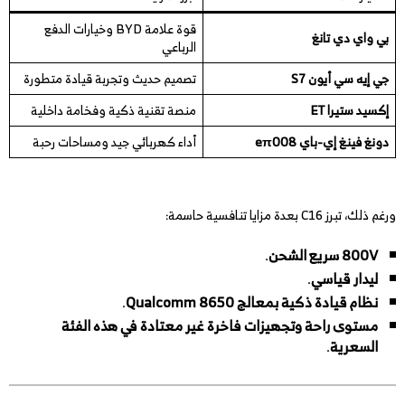
قوة علامة BYD وخيارات الدفع
بي واي دي تانغ
الرباعي
جي إيه سي أيون S7
تصميم حديث وتجربة قيادة متطورة
إكسيد ستيرا ET
منصة تقنية ذكية وفخامة داخلية
دونغ فينغ إي-باي eπ008
أداء كهربائي جيد ومساحات رحبة
ورغم ذلك، تبرز C16 بعدة مزايا تنافسية حاسمة:
800V سريع الشحن
.
ليدار قياسي
.
نظام قيادة ذكية بمعالج Qualcomm 8650
.
مستوى راحة وتجهيزات فاخرة غير معتادة في هذه الفئة
السعرية
.