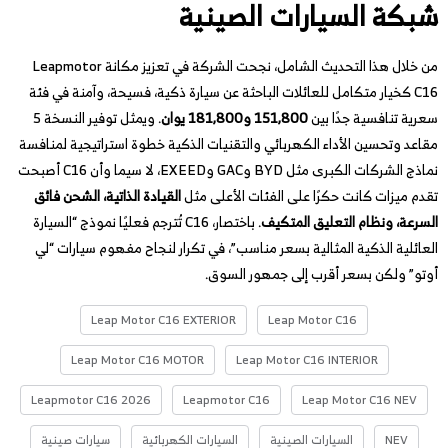
شبكة السيارات الصينية
من خلال هذا التحديث الشامل، نجحت الشركة في تعزيز مكانة Leapmotor
C16 كخيار متكامل للعائلات الباحثة عن سيارة ذكية، فسيحة، وآمنة في فئة
سعرية تنافسية جدًا بين
151,800 و181,800 يوان
. ويمثل توفير النسخة 5
مقاعد وتحسين الأداء الكهربائي والتقنيات الذكية خطوة استراتيجية لمنافسة
نماذج الشركات الكبرى مثل BYD وGAC وEXEED، لا سيما وأن C16 أصبحت
تقدم ميزات كانت حكرًا على الفئات الأعلى مثل
القيادة الذاتية، الشحن فائق
السرعة، ونظام التعليق المتكيف
. باختصار، C16 تُترجم فعليًا نموذج “السيارة
العائلية الذكية المثالية بسعر مناسب”، في تكرار لنجاح مفهوم سيارات “لي
أوتو” ولكن بسعر أقرب إلى جمهور السوق.
Leap Motor C16 EXTERIOR
Leap Motor C16
Leap Motor C16 MOTOR
Leap Motor C16 INTERIOR
Leapmotor C16 2026
Leapmotor C16
Leap Motor C16 NEV
NEV
السيارات الصينية
السيارات الكهربائية
سيارات صينية