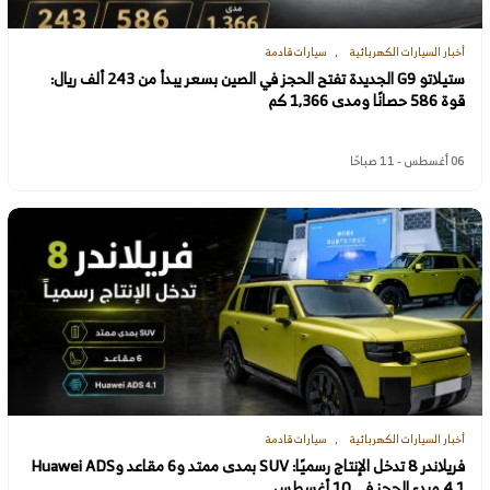
أخبار السيارات الكهربائية
سيارات قادمة
ستيلاتو G9 الجديدة تفتح الحجز في الصين بسعر يبدأ من 243 ألف ريال:
قوة 586 حصانًا ومدى 1,366 كم
06 أغسطس - 11 صباحًا
أخبار السيارات الكهربائية
سيارات قادمة
فريلاندر 8 تدخل الإنتاج رسميًا: SUV بمدى ممتد و6 مقاعد وHuawei ADS
4.1 وبدء الحجز في 10 أغسطس