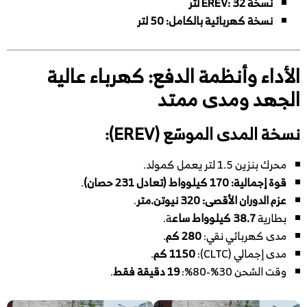
نسخة EREV: 32 لتر
نسخة كهربائية بالكامل: 50 لتر
الأداء وأنظمة الدفع: كهرباء عالية
الجهد ومدى ممتد
نسخة المدى الموسّع (EREV):
محرك بنزين 1.5 لتر يعمل كمولد.
قوة إجمالية: 170 كيلوواط (تعادل 231 حصان)
.
عزم الدوران الأقصى: 320 نيوتن.متر
.
بطارية
38.7 كيلوواط ساع
ة.
مدى كهربائي نقي:
280 كم
.
مدى إجمالي (CLTC):
1150 كم
.
وقت الشحن 30%-80%:
19 دقيقة فقط
.