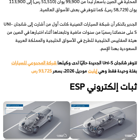
المحلية في الصين بأسعار تبدأ من 99,900 يوان (51,510 رس) إلى 113,900
يوان (58,729 رس)، كما تتوفر في بعض الأسواق العالمية.
الجدير بالذكر أن شبكة السيارات الصينية كانت أول من أشارت إلى شانجان UNI-
S على منصاتنا رسميًا من سنوات ماضية وتابعناها أثناء اختبارها في الصين من
هيئة المقاييس الخليجية للطرح في الأسواق الخليجية والمملكة العربية
السعودية بهذا الإسم.
تتوفر شانجان Uni-S الجديدة حاليًا لدى وكيلها
شركة المجدوعي للسيارات
بفئة وحيدة فقط وهي
إيليت
موديل 2026، بسعر
93,725 رس
ثبات إلكتروني ESP