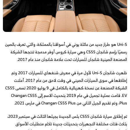
Uni-S هو طراز جديد من عائلة يوني في أسواقنا بالمملكة، والتي تعرف بالصين
رسميًا بإسم شانجان CS55 وهي سيارة كروس أوفر مدمجة تنتجها الشركة
المصنعة الصينية شانجان للسيارات تحت علامة شانجان منذ عام 2017.
ظهرت شانجان Uni-S لأول مرة في معرض شنغهاي للسيارات 2017 وتم
إطلاقها في سوق السيارات الصيني في وقت لاحق من عام 2017. أعلنت
الشركة المصنعة عن نسخة كهربائية بالكامل في 9 يوليو 2020 تسمى CS55
EV. قامت عملية تجميل في عام 2019 بتحديث الاسم إلى Changan CS55
Plus، وتم تقديم الجيل الثاني من Changan CS55 Plus في مارس 2021.
تم إطلاق سيارة شانجان CS55 بلس الجديدة بجيلها الثالث في سبتمبر 2023،
بثلاث فئات مختلفة التجهيزات بتحديثات جديدة تلائم متطلبات الأسواق