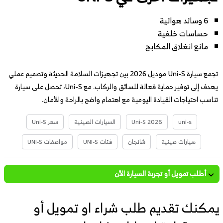
6 وسائد هوائية
حساسات خلفية
مانع انغلاق المكابح
تجمع سيارة Uni-S موديل 2026 بين تجهيزات السلامة الحديثة وتصميم عملي
يهدف إلى توفير حماية فعالة للسائق والركاب. مع Uni-S، تحصل على سيارة
تناسب احتياجات القيادة اليومية مع اهتمام واضح بالراحة والأمان.
uni-s
Uni-S 2026
السيارات الصينية
سعر Uni-S
سيارات صينية
شانجان
فئات UNI-S
مواصفات UNI-S
أطلب تمويل أو تجربة السيارة الأن
يمكنك تقديم طلب شراء او تمويل أو