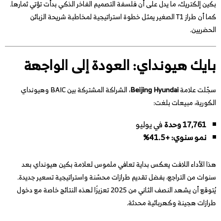
بكين إلكتريك، ما يدل على أن فلسفة التصميم الفاخر الذكي بدأت تؤتي ثمارها.
كما أن طراز T1 الصغير يمثل خطوة استراتيجية لمخاطبة شريحة الزبائن
الحضريين.
بايك هيونداي: العودة إلى الواجهة
سجّلت علامة
Beijing Hyundai
، الشراكة المشتركة بين BAIC وهيونداي
الكورية، مبيعات بلغت:
17,761 وحدة
في يوليو
نمو سنوي: +41.5%
هذا الأداء اللافت يعكس بداية تعافي ملموس لعلامة بكين هيونداي بعد
سنوات من التراجع، بفضل تقديم طرازات محسّنة واستراتيجية تسعير جديدة.
يُتوقع أن يشهد النصف الثاني من 2025 تعزيزًا لهذه النتائج خاصة مع دخول
طرازات هجينة وكهربائية محدثة.