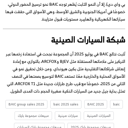
بي واي دي)، إلا أن النمو الثابت يُظهر توجه BAIC نحو ترسيخ الحضور الدولي،
خصوصًا في أمريكا الجنوبية والشرق الأوسط، وهي الأسواق التي حققت فيها
سياراتها الكهربائية والهايبرد مستويات قبول متزايدة.
شبكة السيارات الصينية
تُثبت نتائج BAIC في يوليو 2025 أن المجموعة نجحت في استعادة زخمها عبر
التركيز على علاماتها المستقلة مثل BJEV وARCFOX، بالتوازي مع إعادة
إنعاش شراكاتها التقليدية مثل بكين هيونداي. ومن خلال تحقيق نمو في
الأسواق المحلية والخارجية معًا، تستعد BAIC لتوسيع بصمتها في النصف
الثاني من 2025، خصوصًا مع قرب طرح طرازات جديدة مثل ARCFOX T1، التي
تمثل بداية جيل جديد من السيارات الذكية صغيرة الحجم ذات المدى الطويل.
BAIC group sales 2025
baic 2025 sales
BAIC 2025
baic
السيارات الصينية
سيارات صينية
مبيعات مجموعة بايك
مبيعات مجموعة بايك 2025
مبيعات مجموعة بايك للسيارات