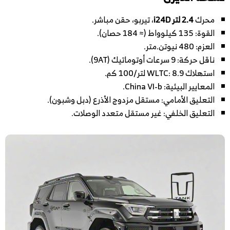
محرك
2.4 لتر i24D
، تيربو، حقن مباشر.
القوة: 135 كيلوواط (≈ 184 حصان).
العزم: 480 نيوتن.متر.
ناقل حركة: 9 سرعات أوتوماتيك (9AT).
استهلاك WLTC: 8.9 لتر/100 كم.
المعايير البيئية: China VI-b.
التعليق الأمامي: مستقل مزدوج الأذرع (دبل وشبون).
التعليق الخلفي: غير مستقل متعدد الوصلات.