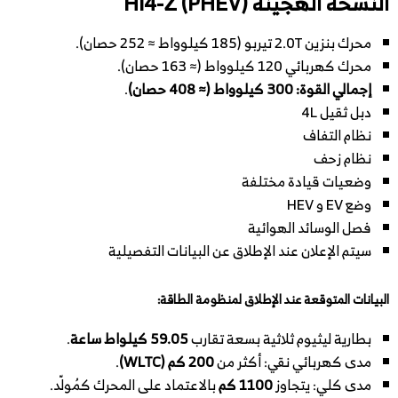
النسخة الهجينة Hi4-Z (PHEV)
محرك بنزين 2.0T تيربو (185 كيلوواط ≈ 252 حصان).
محرك كهربائي 120 كيلوواط (≈ 163 حصان).
إجمالي القوة: 300 كيلوواط (≈ 408 حصان)
.
دبل ثقيل 4L
نظام التفاف
نظام زحف
وضعيات قيادة مختلفة
وضع EV و HEV
فصل الوسائد الهوائية
سيتم الإعلان عند الإطلاق عن البيانات التفصيلية
البيانات المتوقعة عند الإطلاق لمنظومة الطاقة:
بطارية ليثيوم ثلاثية بسعة تقارب
59.05 كيلواط ساعة
.
مدى كهربائي نقي: أكثر من
200 كم (WLTC)
.
مدى كلي: يتجاوز
1100 كم
بالاعتماد على المحرك كمُولّد.