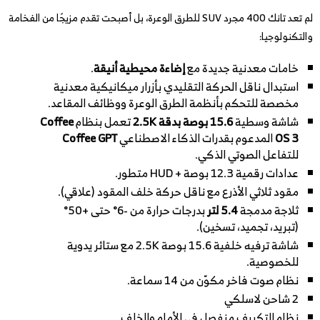
لم تعد تانك 400 مجرد SUV للطرق الوعرة، بل أصبحت تقدم مزيجًا من الفخامة
والتكنولوجيا:
خامات معدنية جديدة مع
إضاءة محيطية أنيقة
.
استبدال ناقل الحركة التقليدي بأزرار ميكانيكية معدنية
مخصصة للتحكم بأنظمة الطرق الوعرة ووظائف المقاعد.
شاشة وسطية
15.6 بوصة بدقة 2.5K
تعمل بنظام
Coffee
OS 3
المدعوم بقدرات الذكاء الاصطناعي
Coffee GPT
للتفاعل الصوتي الذكي.
عدادات رقمية 12.3 بوصة + HUD متطور.
مقود ثلاثي الأذرع مع ناقل حركة خلف المقود (علاقي).
ثلاجة مدمجة
5.4 لتر
بدرجات حرارة من -6° حتى +50°
(تبريد، تجميد، تسخين).
شاشة ترفيه خلفية 15.6 بوصة 2.5K مع ستائر يدوية
للخصوصية.
نظام صوت فاخر مكوّن من 14 سماعة.
2 شاحن لاسلكي
نظام التكييف منفصل في الأمام والخلف