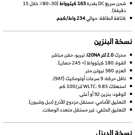
شحن سريع DC بقدرة
163 كيلوواط
(30–80٪ خلال 15
دقيقة).
كثافة الطاقة: حوالي
234 واط/كجم
.
نسخة البنزين
محرك
2.0 لتر i20NA
، تيربو، حقن مباشر.
القوة: 180 كيلوواط (≈ 245 حصان).
العزم: 380 نيوتن.متر.
ناقل حركة: 9 سرعات أوتوماتيك (9AT).
استهلاك WLTC: 9.85 لتر/100 كم.
الوقود: بنزين 92 أو أعلى.
التعليق الأمامي: مستقل مزدوج الأذرع (دبل وشبون).
التعليق الخلفي: غير مستقل متعدد الوصلات.
نسخة الديزل