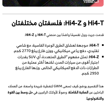
Hi4-T و Hi4-Z: فلسفتان مختلفتان
قدمت جريت وول تقسيمًا واضحًا بين منصتي
Hi4-T
و
Hi4-Z
:
Hi4-T
: موجهة لعشاق الطرق الوعرة القاسية، مع شاصي
تقليدي، دفع رباعي ميكانيكي، ووزن فارغ يبلغ 2770 كجم.
Hi4-Z
: تمثل مفهوم “الطرق المتعددة، أي SUV بقدرات
اجتياز أقوى من سيارات المدن، لكنها أكثر عملية من
الطرازات ذات الدفع الميكانيكي الخالص. وزنها الفارغ يبلغ
2950 كجم.
هذا التقسيم يوضح كيف تسعى GWM لتغطية شريحة واسعة: من العملاء
الباحثين عن
الصلابة الكاملة
، وصولًا لأولئك الراغبين في
حل وسط بين القوة
والتكنولوجيا
.