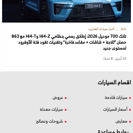
تانك
أخبار سيارات الهايبرد
تانك 700 موديل 2026: إطلاق رسمي بنظامي Hi4-Z وHi4-T مع 863
حصان “ثلاجة + شاشات + مقاعد فاخرة” وتقنيات تقود فئة الأوفرود
لمستوى جديد
20 أبريل - 8 مساءً
اقسام السيارات
سيارات قادمة
عروض
أسعار السيارات
سيارات معدلة
معارض
شروحات ونصائح
روابط مساعدة