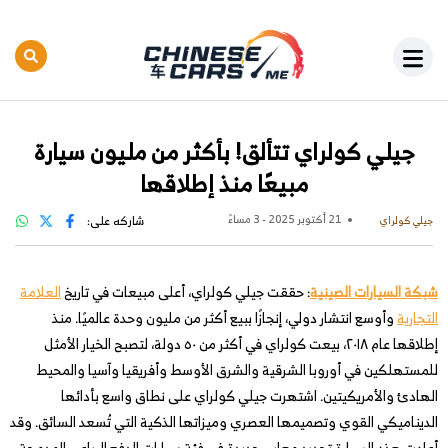
جيلي كولراي تتألق! بأكثر من مليون سيارة
مبيعًا منذ إطلاقها
21 أكتوبر 2025 - 3 مساءً
شاركه على:
جيلي كولراي
شبكة السيارات الصينية
: حققت جيلي كولراي، أعلى مبيعات في تاريخ
العلامة
التجارية
وأوسع انتشار دولي، إنجازًا ببيع أكثر من مليون وحدة عالميًا. منذ
إطلاقها عام ٢٠١٨، بيعت كولراي في أكثر من ٥٠ دولة، لتصبح الخيار الأمثل
للمستهلكين في أوروبا الشرقية والشرق الأوسط وأفريقيا وآسيا والمحيط
الهادئ والأمريكيتين. اشتهرت جيلي كولراي على نطاق واسع بأدائها
الديناميكي القوي وتصميمها العصري وميزاتها الذكية التي تُسعد السائق. وقد
أعادت هذه السيارة تحديد معايير جديدة في فئة سيارات الدفع الرباعي المدمجة