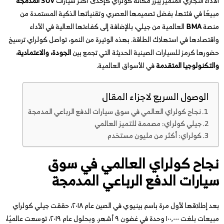
الأداء التجاري المتميز يُبرز مكانة كولراي كإحدى أكثر سيارات
SUV المدمجة
مبيعًا في فئتها، بفضل تصميمها العصري وتقنياتها الذكية المستمدة من
منصة
BMA
العالمية من جيلي، بالإضافة إلى كفاءتها العالية في الأداء
واقتصادها في استهلاك الطاقة. بهذه الوتيرة من النمو، تواصل كولراي ترسيخ
حضورها كرمز للسيارات الصينية الحديثة التي تجمع بين
الجودة، والاعتمادية،
والتكنولوجيا المتقدمة
في الأسواق العالمية.
الوصول السريع لاجزاء المقال
نجاح كولراي العالمي في سوق سيارات الدفع الرباعي المدمجة
جيلي كولراي: مصممة للتميز العالمي
كولراي: أكثر من مليون مستخدم
نجاح كولراي العالمي في سوق
سيارات الدفع الرباعي المدمجة
بعد إطلاقها لأول مرة باسم بينيوي في الصين عام ٢٠١٨، حققت جيلي كولراي
مبيعات بلغت ١٠٠,٠٠٠ وحدة في غضون ٩ أشهر. وبحلول عام ٢٠١٩، توسعت عالميًا،