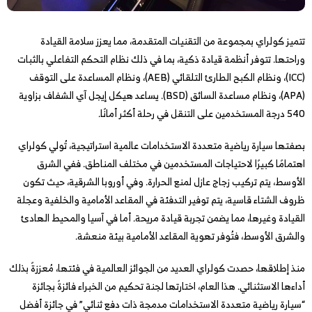
تتميز كولراي بمجموعة من التقنيات المتقدمة، مما يعزز سلامة القيادة
وراحتها. تتوفر أنظمة قيادة ذكية، بما في ذلك نظام التحكم التفاعلي بالثبات
(ICC)، ونظام الكبح الطارئ التلقائي (AEB)، ونظام المساعدة على التوقف
(APA)، ونظام مساعدة السائق (BSD). يساعد هيكل إيجل آي الشفاف بزاوية
540 درجة المستخدمين على التنقل في رحلة أكثر أمانًا.
بصفتها سيارة رياضية متعددة الاستخدامات عالمية استراتيجية، تُولي كولراي
اهتمامًا كبيرًا لاحتياجات المستخدمين في مختلف المناطق. ففي الشرق
الأوسط، يتم تركيب زجاج عازل لمنع الحرارة. وفي أوروبا الشرقية، حيث تكون
ظروف الشتاء قاسية، يتم توفير التدفئة في المقاعد الأمامية والخلفية وعجلة
القيادة وغيرها، مما يضمن تجربة قيادة مريحة. أما في آسيا والمحيط الهادئ
والشرق الأوسط، فتُوفر تهوية المقاعد الأمامية بيئة منعشة.
منذ إطلاقها، حصدت كولراي العديد من الجوائز العالمية في فئتها، مُعززةً بذلك
أداءها الاستثنائي. هذا العام، اختارتها لجنة تحكيم من الخبراء فائزةً بجائزة
“سيارة رياضية متعددة الاستخدامات مدمجة ذات دفع ثنائي” في جائزة أفضل