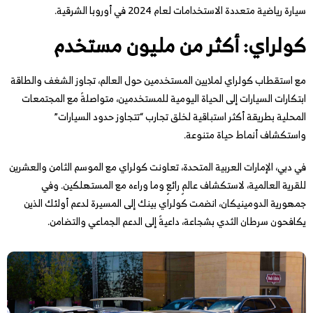
سيارة رياضية متعددة الاستخدامات لعام 2024 في أوروبا الشرقية.
كولراي: أكثر من مليون مستخدم
مع استقطاب كولراي لملايين المستخدمين حول العالم، تجاوز الشغف والطاقة
ابتكارات السيارات إلى الحياة اليومية للمستخدمين، متواصلةً مع المجتمعات
المحلية بطريقة أكثر استباقية لخلق تجارب “تتجاوز حدود السيارات”
واستكشاف أنماط حياة متنوعة.
في دبي، الإمارات العربية المتحدة، تعاونت كولراي مع الموسم الثامن والعشرين
للقرية العالمية، لاستكشاف عالمٍ رائعٍ وما وراءه مع المستهلكين. وفي
جمهورية الدومينيكان، انضمت كولراي بينك إلى المسيرة لدعم أولئك الذين
يكافحون سرطان الثدي بشجاعة، داعيةً إلى الدعم الجماعي والتضامن.