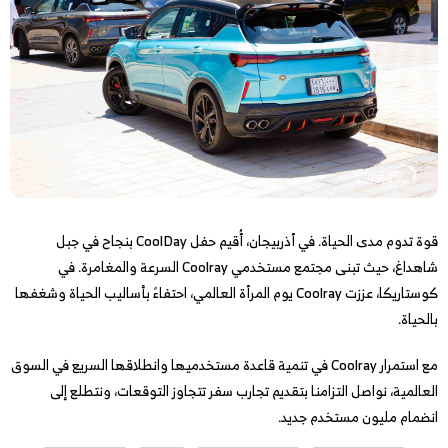
قوة تدوم مدى الحياة. في أذربيجان، أُقيم حفل CoolDay بنجاح في جبل
شاهداغ، حيث تبنى مجتمع مستخدمي Coolray السرعة والمغامرة. في
كوستاريكا، عززت Coolray يوم المرأة العالمي، احتفاءً بأساليب الحياة وشغفها
بالحياة.
مع استمرار Coolray في تنمية قاعدة مستخدميها وانطلاقها السريع في السوق
العالمية، نواصل التزامنا بتقديم تجارب سفر تتجاوز التوقعات، ونتطلع إلى
انضمام مليون مستخدم جديد.