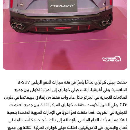
حققت جيلي كولراي نجاحًا باهرًا في فئة سيارات الدفع الرباعي B-SUV
التنافسية. وفي أفريقيا، ارتقت جيلي كولراي إلى المرتبة الأولى بين جميع
العلامات التجارية في الجزائر خلال عام واحد فقط من إطلاق مبيعاتها في مارس
٢٠٢٤. وفي الشرق الأوسط، حققت كولراي المركز الثالث بين جميع العلامات
التجارية في الكويت، كما حققت نموًا قويًا في الإمارات العربية المتحدة بنسبة
٨٠.١٪ مقارنة بأداء العام الماضي. بالإضافة إلى ذلك، سُجلت مكاسب ثابتة في
عُمان والبحرين. في الأمريكيتين، احتلت جيلي كولراي المرتبة الثالثة بين جميع