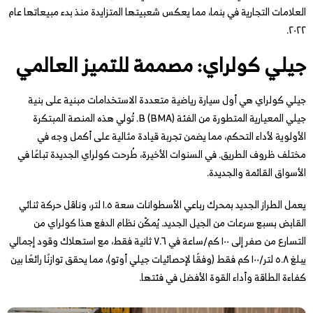
العلامات التجارية في بنما، مما يعكس شعبيتها المتزايدة منذ بدء مبيعاتها عام
٢٠٢٢.
جيلي كولراي: مصممة للتميز العالمي
جيلي كولراي هي أول سيارة رياضية متعددة الاستخدامات مبنية على بنية
جيلي المعيارية المتطورة من الفئة B (BMA). تُولي هذه المنصة المبتكرة
الأولوية لأداء التحكم، مما يضمن تجربة قيادة مثالية على أكمل وجه في
مختلف ظروف الطريق. في السنوات الأخيرة، طُرحت كولراي الجديدة تباعًا في
الأسواق القائمة والجديدة.
يعمل الطراز الجديد بمحرك رباعي الأسطوانات سعة ١.٥ لتر، وناقل حركة ثنائي
القابض بسبع سرعات من الجيل الجديد. يُمكّن نظام الدفع هذا كولراي من
التسارع من صفر إلى ١٠٠ كم/ساعة في ٧.٦ ثانية فقط، مع استهلاك وقود إجمالي
يبلغ ٥.٨ لتر/١٠٠ كم فقط (وفقًا لإحصائيات جيلي أوتو)، مما يحقق توازنًا رائعًا بين
كفاءة الطاقة وأداء القوة الأفضل في فئتها.