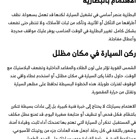
البطارية عنصر أساسي في تشغيل السيارة، لكنها قد تهمل بسهولة. نظف
أطرافها من التآكل أو الأتربة، وتأكد من ثبات الأسلاك، ولا تنتظر حتى تضعف
بشكل كامل. تغيير البطارية في الوقت المناسب يوفر عليك مواقف محرجة
وأعطال مفاجئة.
ركن السيارة في مكان مظلل
الشمس القوية تؤثر على لون الطلاء والمقاعد الداخلية وتضعف البلاستيك مع
الوقت. حاول دائمًا ركن السيارة في مكان مظلل، أو استخدم غطاء واقي عند
الوقوف لفترات طويلة. هذه الخطوة البسيطة تحافظ على مظهر السيارة
وتقلل من حرارة المقصورة.
الاهتمام بسيارتك لا يحتاج إلى خبرة فنية كبيرة، بل إلى عادات بسيطة تتكرر
بانتظام. فكل فحص أو تنظيف أو متابعة صغيرة اليوم، قد تمنع عطل مكلف
في المستقبل. تذكر أن السيارة التي تهتم بها تمنحك أداء ثابت، وقيادة آمنة،
وشعور بالثقة في كل رحلة. اجعل هذه العادات جزء من روتينك الأسبوعي،
وستلاحظ الفرق في راحة القيادة وعمر سيارتك على المدى الطويل.