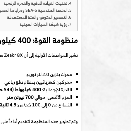
تقنيات القيادة الذكية والقمرة الرقمية
المنصة الهندسية SEA-S ومزاياها الهجينة المتقدمة
التسعير المتوقع والفئة المستهدفة
رؤية شبكة السيارات الصينية
منظومة القوة: 400 كيلوواط و0–100 كم/س في 4.9 ثانية
تشير المواصفات الأولية إلى أن Zeekr 8X ستعتمد على منظومة هجينة متطورة تشمل:
محرك بنزين 2.0 لتر توربو
محركين كهربائيين بنظام دفع رباعي
القدرة الإجمالية:
400 كيلوواط (544 حصانًا تقريبًا)
العزم الأقصى: حوالي
700 نيوتن متر
التسارع من 0 إلى 100 كم/س:
4.9 ثانية
وتم تطوير هذه المنظومة لتقديم أداء أعلى من المنافسين الم