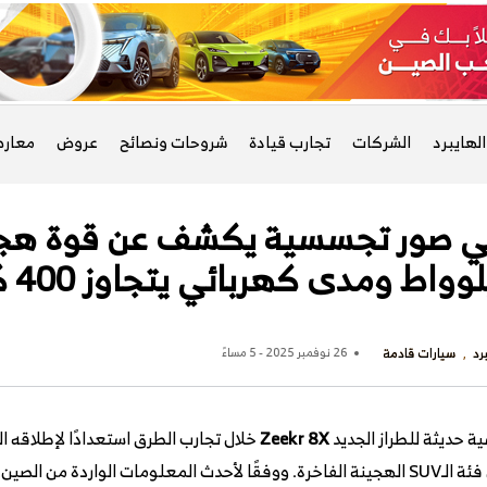
لهايبرد
الشركات
تجارب قيادة
شروحات ونصائح
عروض
معار
وواط ومدى كهربائي يتجاوز 400 كم
رد
سيارات قادمة
26 نوفمبر 2025 - 5 مساءً
 حديثة للطراز الجديد
Zeekr 8X
خلال تجارب الطرق استعدادًا لإطلاقه ا
مرحلة توسع جديدة داخل فئة الـSUV الهجينة الفاخرة. ووفقًا لأحدث المعلومات الوا