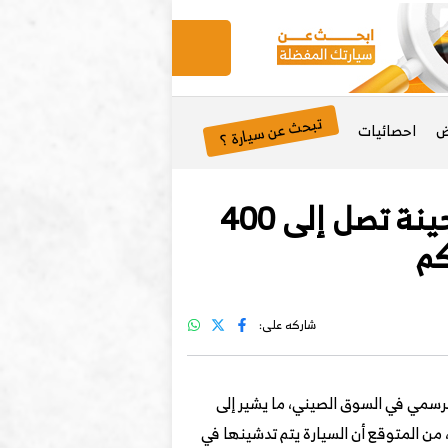
تبحث عن سيارة ؟
ض
احصائيات
ظهور Zeekr 8X في صور تجسسية يكشف عن قوة هجينة تصل إلى 400
شاركه على:
لرسمي في السوق الصيني، ما يشير إلى
ردة من الصين، من المتوقع أن السيارة يتم تدشينها في