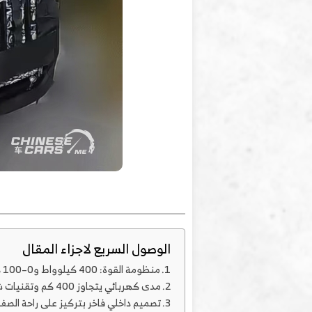
الوصول السريع لاجزاء المقال
منظومة القوة: 400 كيلوواط و0–100 كم/س في 4.9 ثانية
مدى كهربائي يتجاوز 400 كم وتقنيات شحن فائقة السرعة
تصميم داخلي فاخر بتركيز على راحة الصف 