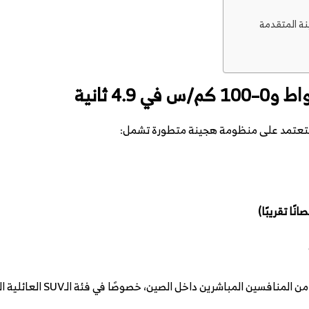
باشرين داخل الصين، خصوصًا في فئة الـSUV العائلية الفاخرة ذات الثلاثة صفوف.