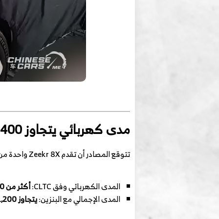
مدى كهربائي يتجاوز 400 كم وتقنيات شحن فائقة السرعة
تتوقع المصادر أن تقدم Zeekr 8X واحدة من أطول المديات الكهربائية في فئتها الهجينة:
المدى الكهربائي وفق CLTC:
أكثر من 400 كم
المدى الإجمالي مع البنزين:
يتجاوز 1,200 كم