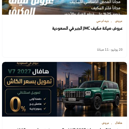
عروض
جيه ام سي
عروض صيانة مكيف JMC الجبر في السعودية
20 يوليو - 11 صباحًا
هافال
عروض