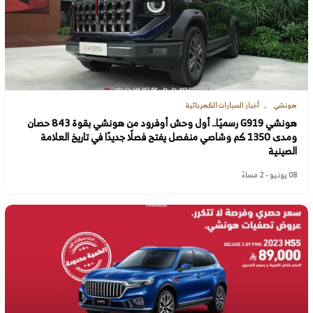
هونشي
أخبار السيارات الكهربائية
هونشي G919 رسميًا.. أول وحش أوفرود من هونشي بقوة 843 حصان
ومدى 1350 كم وشاصي منفصل يفتح فصلًا جديدًا في تاريخ العلامة
الصينية
08 يونيو - 2 مساءً