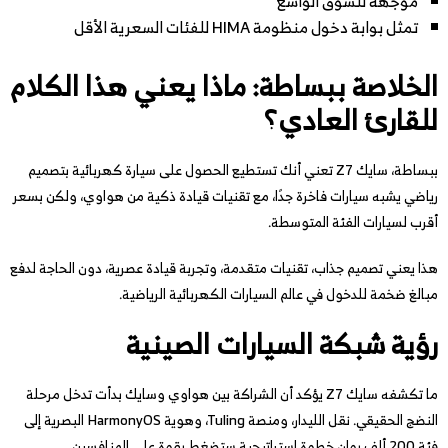
موجهة للسوق الواسع
تمثل بوابة دخول منظومة HIMA للفئات السعرية الأقل
الخلاصة ببساطة: ماذا يعني هذا الكلام
للقارئ العادي؟
ببساطة، سايك Z7 تعني أنك تستطيع الحصول على سيارة كهربائية بتصميم
رياضي يشبه سيارات فاخرة جدًا، مع تقنيات قيادة ذكية من هواوي، ولكن بسعر
أقرب لسيارات الفئة المتوسطة.
هذا يعني تصميم جذاب، تقنيات متقدمة، وتجربة قيادة عصرية، دون الحاجة لدفع
مبالغ ضخمة للدخول في عالم السيارات الكهربائية الرياضية.
رؤية شبكة السيارات الصينية
ما تكشفه سايك Z7 يؤكد أن الشراكة بين هواوي وسايك بدأت تدخل مرحلة
النضج الحقيقي. نقل الليدار، ومنصة Tuling، وهوية HarmonyOS البصرية إلى
فئة 200 ألف يوان خطوة استراتيجية ستضغط بقوة على المنافسين.