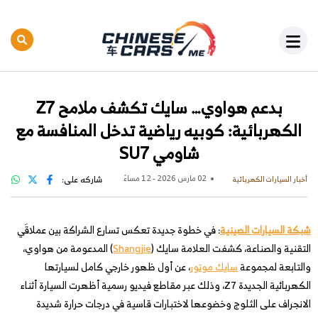
بدعم هواوي… سايك تكشف ملامح Z7
الكهربائية: كوبيه رياضية تدخل المنافسة مع
شاومي SU7
02 مارس 2026 - 12 مساءً
شاركه على:
أخبار السيارات الكهربائية
شبكة السيارات الصينية
: في خطوة جديدة تعكس تسارع الشراكة بين عملاقَي
التقنية والصناعة، كشفت العلامة سايك (
Shangjie
) المدعومة من هواوي،
والتابعة لمجموعة
سايك موتور
، عن أول ظهور خارجي كامل لسيارتها
الكهربائية الجديدة Z7، وذلك عبر مقاطع فيديو رسمية أظهرت السيارة أثناء
الانجراف على الثلوج وخضوعها لاختبارات قاسية في درجات حرارة شديدة