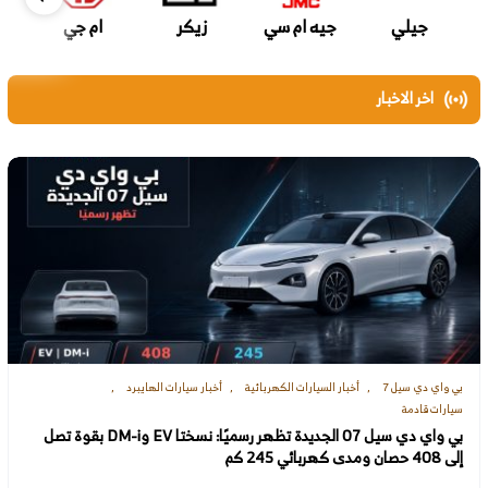
جيلي
جيه ام سي
زيكر
ام جي
اخر الاخبار
بي واي دي سيل 7
أخبار السيارات الكهربائية
أخبار سيارات الهايبرد
سيارات قادمة
بي واي دي سيل 07 الجديدة تظهر رسميًا: نسختا EV وDM-i بقوة تصل
إلى 408 حصان ومدى كهربائي 245 كم