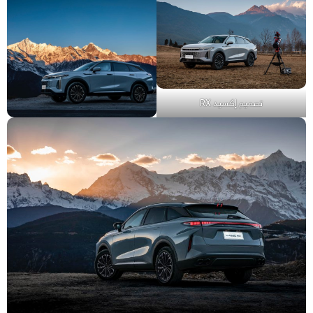
تصميم إكسيد RX