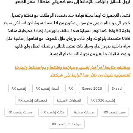
أرجل للسائق والراكب، بالإضافة إلى دعم كهربائي لمنطقة أسفل الظهر.
تشمل التجهيزات أيضًا عجلة قيادة جلد متعددة الوظائف مع تدفئة وتعديل
كهربائي، ونظام صوتي من سوني مكون من 14 سماعة، وشاحن لاسلكي سريع
بقوة 50 واط. كما توفر السيارة فتحة سقف بانورامية، إضاءة محيطية، منافذ
USB متعددة، بلوتوث، واي فاي، وزجاج عازل للصوت، مع تفاصيل إضافية مثل
مرآة داخلية بدون إطار، ومرايا ذات تعتيم تلقائي، ونقطة اتصال واي فاي،
وبوصلة قبلة، ما يعزز من تجربة الاستخدام اليومية.
يمكنكم متابعة أخر أخبار إكسيد وسيارتها وفئاتها ومواصفاتها وتجاربنا
التفصيلية عليها من خلال هذا الرابط على شبكتنا.
Exeed
Exeed 2026
RX
أسعار إكسيد RX
إكسيد RX
إكسيد RX 2026
السيارات الصينية
تجهيزات إكسيد RX
سعر إكسيد RX
سيارات صينية
فئات إكسيد RX
محرك إكسيد RX
مواصفات إكسيد RX