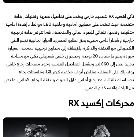
تأتي اكسيد RX بتصميم خارجي يعتمد على تفاصيل عصرية وتقنيات إضاءة
متقدمة، حيث تعتمد على مصابيح أمامية وخلفية LED مع نظام إضاءة أمامية
متكيفة وتعديل تلقائي للضوء العالي والمنخفض. كما تتوفر إضاءة ترحيبية
خارجية وشعار أمامي مضيء يعزز الطابع العصري. المرايا الجانبية تدعم الطي
الكهربائي مع التدفئة والذاكرة، بالإضافة إلى مصابيح ترحيبية مدمجة. السيارة
مزودة بجنوط مقاس 20 بوصة، وصندوق خلفي كهربائي ذكي مع مساحة
تخزين تصل إلى 660 لتر. وتشمل التفاصيل العملية وجود مساحات زجاج خلفي،
روف راك على السقف، مقابض أبواب مخفية كهربائيًا، وماسحات زجاج
بحساسات تلقائية، مع زجاج أمامي عازل للصوت وتدفئة للزجاج الأمامي، ما يعزز
من الراحة والاستخدام اليومي.
محركات إكسيد RX