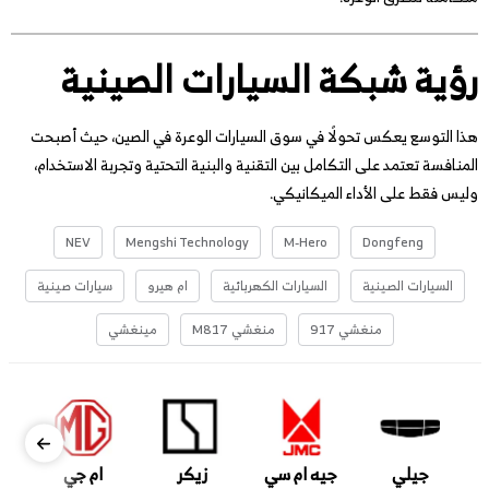
رؤية شبكة السيارات الصينية
هذا التوسع يعكس تحولًا في سوق السيارات الوعرة في الصين، حيث أصبحت
المنافسة تعتمد على التكامل بين التقنية والبنية التحتية وتجربة الاستخدام،
وليس فقط على الأداء الميكانيكي.
NEV
Mengshi Technology
M-Hero
Dongfeng
السيارات الصينية
السيارات الكهربائية
ام هيرو
سيارات صينية
منغشي 917
منغشي M817
مينغشي
جيلي
جيه ام سي
زيكر
ام جي