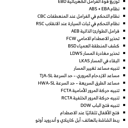
توزيع قوة الفرامل الكهربائية EBD
نظام ABS + EBA
نظام التحكم في الفرامل عند المنعطفات CBC
نظام التحكم في ثبات السيارة عند الانقلاب RSC
فرامل الطوارئ الذاتية AEB
تحذير الاصطدام الامامي FCW
كشف المنطقة العمياء BSD
تحذير مغادرة المسار LDWS
البقاء في المسار LKAS
تنبيه مساعد تغيير المسار
مساعد الازدحام المروري – حد السرعة TJA-SL
مساعد الطرق السريعة – حد السرعة HWA-SL
تنبيه حركة المرور الأمامية FCTA
تنبيه حركة المرور الخلفية RCTA
تنبيه فتح الباب DOW
فتح الأقفال تلقائيًا عند الاصطدام
ربط الشاشة بالهاتف: أبل كاربلاي و أندرويد أوتو