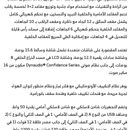
من الراحة والتقنيات، مع استخدام مواد جلدية وتوزيع مقاعد 2+3 لخمسة ركاب.
تدعم المقاعد الأمامية والخلفية التبريد والتسخين، مع تحكم كهربائي كامل
يشمل مقعد السائق بـ 12 اتجاه مع ذاكرة، ومقعد الراكب بـ 10 اتجاهات،
والمقاعد الخلفية بتحكم كهربائي 6 اتجاهات، إضافة إلى مساند رأس قابلة
للتعديل في 4 اتجاهات، مع إمكانية الطي السريع للمقاعد الخلفية.
تعتمد المقصورة على شاشات متعددة تشمل شاشة وسائط 15.6 بوصة،
وشاشة عدادات رقمية 12.3 بوصة، وشاشة LCD في مسند الذراع الخلفي 8
بوصات، إلى جانب نظام صوتي Dynaudio® Confidence Series مكون من 16
مكبر صوت.
يوفر نظام التكييف الأوتوماتيكي مع فلتر غبار ونظام متطور لتوازن الهواء
تجربة مريحة، مع فتحات تكييف خلفية وفتحة سقف بانورامية.
وتضم التجهيزات شاحن لاسلكي مع شاحن لاسلكي أمامي بقدرة 50 واط،
ومنافذ USB من النوع A (2 في الصف الأمامي؛ 1 في الصف الثاني) والنوع C (2
في الصف الأمامي؛ 1 في الصف الثاني)، إلى جانب مصدر طاقة 12 فولت (1 في
الأمام؛ 1 في صندوق الأمتعة) ومصدر طاقة 220 فولت بقدرة 2200 واط.