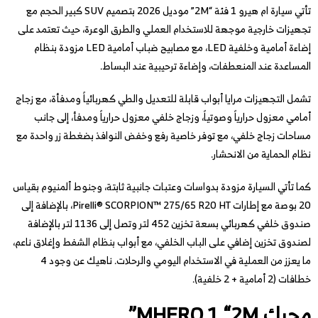
تأتي سيارة ام هيرو 1 فئة “2M” موديل 2026 بتصميم SUV كبير الحجم مع
تجهيزات خارجية موجهة للاستخدام العملي والطرق الوعرة، حيث تعتمد على
إضاءة أمامية وخلفية LED، مع مصابيح ضباب أمامية LED مزودة بنظام
المساعدة عند المنعطفات، وإضاءة ترحيبية عند البساط.
تشمل التجهيزات مرايا أبواب قابلة للتعديل والطي كهربائياً ومدفأة، مع زجاج
أمامي معزول حرارياً وصوتياً، وزجاج خلفي معزول حرارياً ومدفأ، إلى جانب
مساحات زجاج خلفي، مع توفر خاصية رفع وخفض النوافذ بضغطة زر واحدة مع
نظام الحماية من الانحشار.
كما تأتي السيارة مزودة بدواسات وعتبات جانبية ثابتة، وجنوط ألمنيوم بقياس
20 بوصة مع إطارات Pirelli® SCORPION™ 275/65 R20 HT، بالإضافة إلى
صندوق خلفي كهربائي بسعة تخزين 452 لتر وتصل إلى 1136 لتر بالإضافة
لصندوق تخزين إضافي على الباب الخلفي، مع أبواب بنظام الشفط وإغلاق ناعم،
ما يعزز من العملية في الاستخدام اليومي والرحلات. ناهيك عن وجود 4
خطافات (2 أمامية + 2 خلفية).
محرك MHERO 1 “2M”