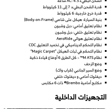
الشحن البطيء AC: 4.5 ساعة
قدرة الشحن البطيء: 7 إلى 11 كيلوواط
قدرة خرج خارجية: 6 كيلوواط
بنية السيارة: هيكل على شاصي (Body-on-Frame)
نظام تعليق أمامي: دبل وشبون
نظام تعليق خلفي: دبل وشبون
نظام تعليق هوائي AeroRide
نظام التحكم الديناميكي في تخميد التعليق CDC
نظام التحكم في ثبات الهيكل ”Magic Carpet“
نظام M ATS™ – كل الطرق 6 أوضاع قيادة ذكية
وضع الزحف
وضع السير الجانبي (كراب واك)
ديفلوك أمامي و ديفلوك خلفي
مكابح أمامية Brembo® ذات 6 مكابس
التجهيزات الداخلية