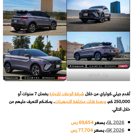
جيلي كولراي
تُقدم جيلي كولراي
من خلال
شركة الوعلان للتجارة
بضمان 7 سنوات أو
250,000 كم،
وبعدة فئات مختلفة التجهيزات
.. يمكنكم التعرف عليهم من
خلال التالي.
GL 2026
، بسعر
69,654 رس
GK 2026
، بسعر
77,704 رس