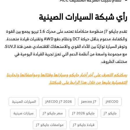
رأي شبكة السيارات الصينية
تقدم جايكو J7 منظومة متكاملة تعتمد على محرك 1.6 تيربو يجمع بين القوة
والكفاءة، مدعوم بناقل حركة DCT ونظام دفع AWD وتقنيات قيادة متعددة.
وتوفر السيارة توازنًا بين الأداء القوي والاستهلاك الاقتصادي ضمن فئة الـSUV،
مع مجموعة واسعة من أنظمة الدعم التي تعزز تجربة القيادة اليومية في
مختلف الظروف.
يمكنكم التعرف على أخر أخبار جايكو وسيارتها وفئاتها ومواصفاتها وتجاربنا
التفصيلية عليها من خلال هذا الرابط على شبكتنا.
JAECOO
jaecoo J7
JAECOO J7 2026
السيارات الصينية
جايكو j7
جايكو J7 2026
سعر جايكو J7
سيارات صينية
قيادة جايكو J7
مواصفات جايكو J7