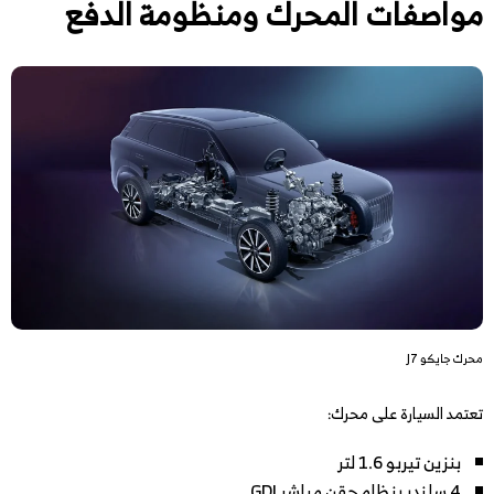
مواصفات المحرك ومنظومة الدفع
محرك جايكو J7
تعتمد السيارة على محرك:
بنزين تيربو 1.6 لتر
4 سلندر بنظام حقن مباشر GDI