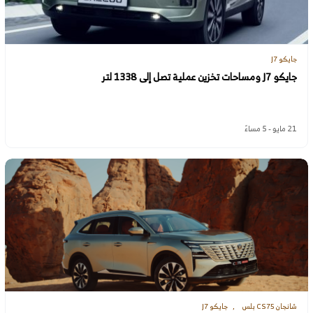
جايكو J7
جايكو J7 ومساحات تخزين عملية تصل إلى 1338 لتر
21 مايو - 5 مساءً
شانجان CS75 بلس
جايكو J7