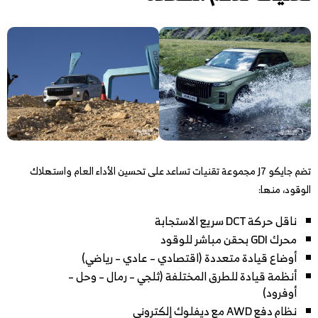
تضم جايكو J7 مجموعة تقنيات تساعد على تحسين الأداء العام واستهلاك
الوقود، منها:
ناقل حركة DCT سريع الاستجابة
محرك GDI بحقن مباشر للوقود
أوضاع قيادة متعددة (اقتصادي – عادي – رياضي)
أنظمة قيادة للطرق المختلفة (ثلجي – رمال – وحل –
أوفرود)
نظام دفع AWD مع ديفلوك إلكتروني