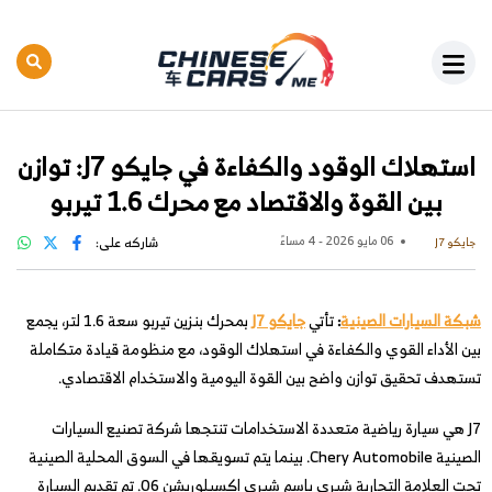
استهلاك الوقود والكفاءة في جايكو J7: توازن
بين القوة والاقتصاد مع محرك 1.6 تيربو
06 مايو 2026 - 4 مساءً
شاركه على:
جايكو J7
شبكة السيارات الصينية
:
تأتي
جايكو J7
بمحرك بنزين تيربو سعة 1.6 لتر، يجمع
بين الأداء القوي والكفاءة في استهلاك الوقود، مع منظومة قيادة متكاملة
تستهدف تحقيق توازن واضح بين القوة اليومية والاستخدام الاقتصادي.
J7 هي سيارة رياضية متعددة الاستخدامات تنتجها شركة تصنيع السيارات
الصينية Chery Automobile. بينما يتم تسويقها في السوق المحلية الصينية
تحت العلامة التجارية شيري باسم شيري إكسبلوريشن 06. تم تقديم السيارة