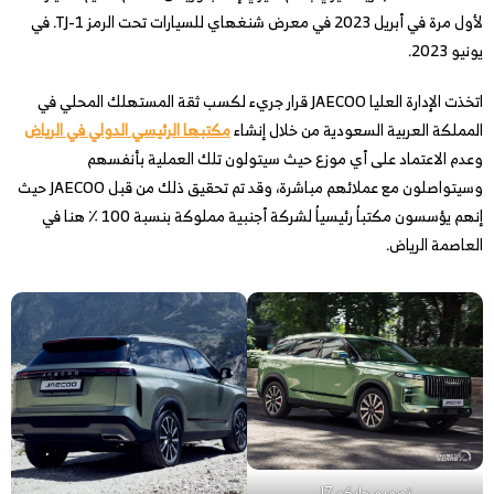
لأول مرة في أبريل 2023 في معرض شنغهاي للسيارات تحت الرمز TJ-1. في
يونيو 2023.
اتخذت الإدارة العليا JAECOO قرار جريء لكسب ثقة المستهلك المحلي في
المملكة العربية السعودية من خلال إنشاء
مكتبها الرئيسي الدولي في الرياض
وعدم الاعتماد على أي موزع حيث سيتولون تلك العملية بأنفسهم
وسيتواصلون مع عملائهم مباشرة، وقد تم تحقيق ذلك من قبل JAECOO حيث
إنهم يؤسسون مكتباُ رئيسياُ لشركة أجنبية مملوكة بنسبة 100 ٪ هنا في
العاصمة الرياض.
تصميم جايكو J7