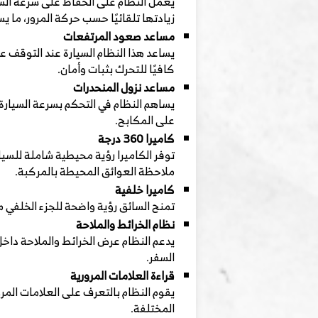
يعمل النظام على الحفاظ على سرعة السي
زيادتها تلقائيًا حسب حركة المرور، ما ي
مساعد صعود المرتفعات
يساعد هذا النظام السيارة عند التوقف عل
كافيًا للتحرك بثبات وأمان.
مساعد نزول المنحدرات
يساهم النظام في التحكم بسرعة السيارة ت
على المكابح.
كاميرا 360 درجة
توفر الكاميرا رؤية محيطية شاملة للسيار
ملاحظة العوائق المحيطة بالمركبة.
كاميرا خلفية
تمنح السائق رؤية واضحة للجزء الخلفي م
نظام الخرائط والملاحة
يدعم النظام عرض الخرائط والملاحة داخل 
السفر.
قراءة العلامات المرورية
يقوم النظام بالتعرف على العلامات المرو
المختلفة.