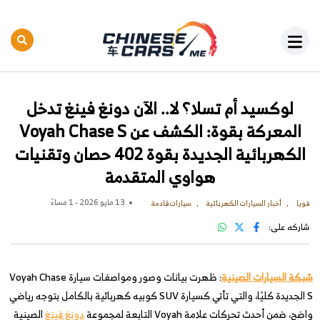
لوكسيد أم تسلا؟ لا.. الآن دونغ فينغ تدخل
المعركة بقوة: الكشف عن Voyah Chase S
الكهربائية الجديدة بقوة 402 حصان وتقنيات
هواوي المتقدمة
13 مايو 2026 - 1 مساءً
فويا
أخبار السيارات الكهربائية
سيارات قادمة
شاركه على:
شبكة السيارات الصينية
: ظهرت بيانات وصور ومواصفات سيارة Voyah Chase
S الجديدة كليًا، والتي تأتي كسيارة SUV كوبيه كهربائية بالكامل بتوجه رياضي
واضح، ضمن أحدث تحركات علامة Voyah التابعة لمجموعة
دونغ فينغ
الصينية