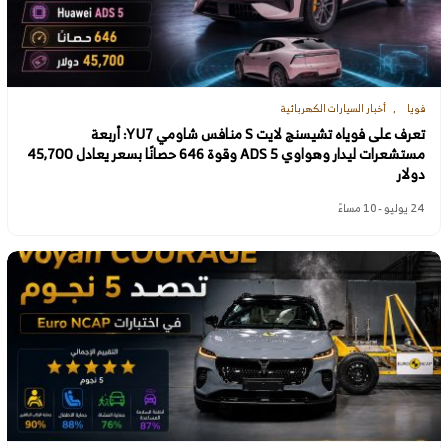
فويا
أخبار السيارات الكهربائية
تعرف على فوياه تشيسنج لايت S منافس شاومي YU7: أربعة
مستشعرات ليدار وهواوي ADS 5 وقوة 646 حصانًا بسعر يعادل 45,700
دولار
24 يوليو - 10 مساءً