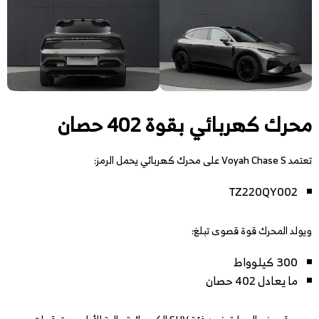
محرك كهربائي بقوة 402 حصان
تعتمد Voyah Chase S على محرك كهربائي يحمل الرمز:
TZ220QY002
ويولد المحرك قوة قصوى تبلغ:
300 كيلوواط
ما يعادل 402 حصان