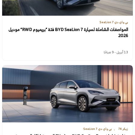
بي واي دي SeaLion 7
المواصفات الشاملة لسيارة BYD SeaLion 7 فئة “بريميوم RWD” موديل
2026
13 أبريل - 9 صباحًا
زيكر 7X
بي واي دي SeaLion 7