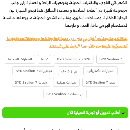
الكهربائي القوي، والتقنيات الحديثة، وتجهيزات الراحة والعملية، إلى جانب
مجموعة كبيرة من أنظمة السلامة ومساعدة السائق. كما تجمع السيارة بين
الرحابة الداخلية، ومساحات التخزين، وتقنيات الشحن الحديثة، ما يجعلها مناسبة
للاستخدام اليومي داخل المدن وخارجها.
يمكنكم متابعة أخر أخبار بي واي دي وسيارتها وفئاتها ومواصفاتها وتجاربنا
التفصيلية عليها من خلال هذا الرابط على شبكتنا.
BYD Sealion 7
BYD SeaLion 7 2026
NEV
السيارات الصينية
السيارات الكهربائية
بي واي دي
تجهيزات BYD Sealion 7
سعر BYD Sealion 7
سيارات صينية
محرك BYD Sealion 7
مواصفات BYD Sealion 7
أطلب تمويل أو تجربة السيارة الأن