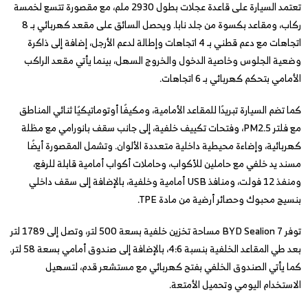
تعتمد السيارة على قاعدة عجلات بطول 2930 ملم، مع مقصورة تتسع لخمسة
ركاب، ومقاعد بكسوة من جلد نابا. ويحصل السائق على مقعد كهربائي بـ 8
اتجاهات مع دعم قطني بـ 4 اتجاهات وإطالة لدعم الأرجل، إضافة إلى ذاكرة
وضعية الجلوس وخاصية الدخول والخروج السهل، بينما يأتي مقعد الراكب
الأمامي بتحكم كهربائي بـ 6 اتجاهات.
كما تضم السيارة تبريدًا للمقاعد الأمامية، ومكيفًا أوتوماتيكيًا ثنائي المناطق
مع فلتر PM2.5، وفتحات تكييف خلفية، إلى جانب سقف بانورامي مع مظلة
كهربائية، وإضاءة محيطية داخلية متعددة الألوان. وتشمل المقصورة أيضًا
مسند يد خلفي مع حاملين للأكواب، وحاملات أكواب أمامية قابلة للرفع،
ومنفذ 12 فولت، ومنافذ USB أمامية وخلفية، بالإضافة إلى سقف داخلي
بنسيج محبوك وحصائر أرضية من مادة TPE.
توفر BYD Sealion 7 مساحة تخزين خلفية بسعة 500 لتر، وتصل إلى 1789 لتر
بعد طي المقاعد الخلفية بنسبة 4:6، بالإضافة إلى صندوق أمامي بسعة 58 لتر.
كما يأتي الصندوق الخلفي بفتح كهربائي مع مستشعر قدم، لتسهيل
الاستخدام اليومي وتحميل الأمتعة.