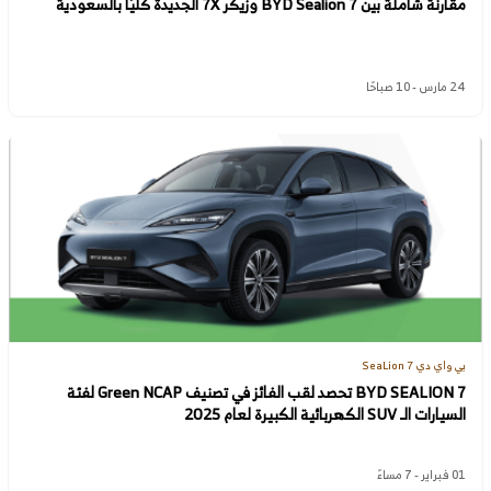
مقارنة شاملة بين BYD Sealion 7 وزيكر 7X الجديدة كليًا بالسعودية
24 مارس - 10 صباحًا
بي واي دي SeaLion 7
BYD SEALION 7 تحصد لقب الفائز في تصنيف Green NCAP لفئة
السيارات الـ SUV الكهربائية الكبيرة لعام 2025
01 فبراير - 7 مساءً