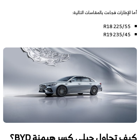
أما الإطارات فجاءت بالمقاسات التالية:
225/55 R18
235/45 R19
كيف تحاول جيلي كسر هيمنة BYD؟