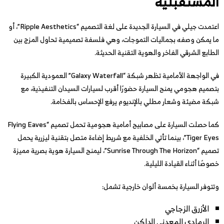
المستقبلية
اعتمدت جيلي في السيارة الجديدة على لغة التصميم “Ripple Aesthetics”، أو
ما يمكن وصفه بجماليات التموجات، وهي فلسفة تصميمية تحاول المزج بين
الطابع الشرقي الفاخر والهوية التقنية الحديثة.
في الواجهة الأمامية تظهر شبكة “Galaxy Waterfall” العمودية الكبيرة
بتصميم هجومي يمنح السيارة حضورًا أقرب لسيارات السيدان التنفيذية، مع
شبكة مضيئة وشعار مطلي بالإنديوم يرفع الإحساس بالفخامة.
كما حصلت السيارة على مصابيح أمامية هجومية تحمل تصميم “Flying Eaves
Tiger Eyes”، بينما تأتي الخلفية مع شريط إضاءة متصل بتقنية ليزرية يحمل
تصميم “Sunrise Through The Horizon”، ليمنح السيارة هوية بصرية مميزة
خصوصًا أثناء القيادة الليلية.
وتتوفر السيارة بخمسة ألوان خارجية تشمل:
الأزرق الزجاجي
الرمادي المعدني الداكن