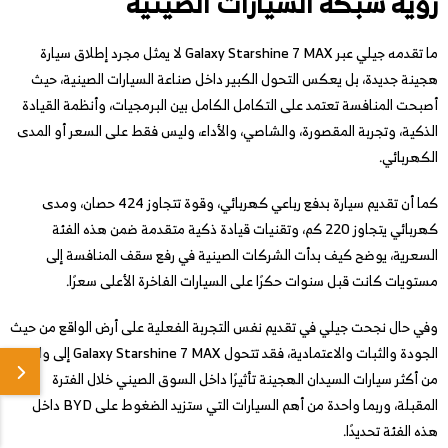
رؤية شبكة السيارات الصينية
ما تقدمه جيلي عبر Galaxy Starshine 7 MAX لا يمثل مجرد إطلاق سيارة
هجينة جديدة، بل يعكس التحول الكبير داخل صناعة السيارات الصينية، حيث
أصبحت المنافسة تعتمد على التكامل الكامل بين البرمجيات، وأنظمة القيادة
الذكية، وتجربة المقصورة، والشاصي، والأداء، وليس فقط على السعر أو المدى
الكهربائي.
كما أن تقديم سيارة بدفع رباعي كهربائي، وقوة تتجاوز 424 حصان، ومدى
كهربائي يتجاوز 220 كم، وتقنيات قيادة ذكية متقدمة ضمن هذه الفئة
السعرية، يوضح كيف بدأت الشركات الصينية في رفع سقف المنافسة إلى
مستويات كانت قبل سنوات حكرًا على السيارات الفاخرة الأعلى سعرًا.
وفي حال نجحت جيلي في تقديم نفس التجربة الفعلية على أرض الواقع من حيث
الجودة والثبات والاعتمادية، فقد تتحول Galaxy Starshine 7 MAX إلى واحدة
من أكثر سيارات السيدان الهجينة تأثيرًا داخل السوق الصيني خلال الفترة
المقبلة، وربما واحدة من أهم السيارات التي ستزيد الضغوط على BYD داخل
هذه الفئة تحديدًا.