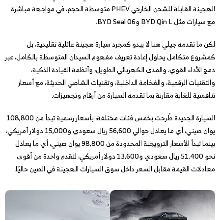
الهجينة القابلة للشحن الخارجي PHEV متوسطة الحجم، في مواجهة مباشرة
مع سيارات مثل BYD Qin L وBYD Seal 06.
لكن ما تقدمه جيلي هنا لا يبدو كمجرد سيارة هجينة عائلية تقليدية، بل
كمشروع متكامل يحاول إعادة تعريف مفهوم السيدان المتوسطة بالكامل، عبر
دمج الأداء القوي، والمدى الكهربائي الطويل، وأنظمة القيادة الذكية،
والتقنيات الرقمية، والفخامة الداخلية، وتقنيات الشاصي الحديثة، مع أسعار
تنافسية للغاية مقارنة بما تقدمه السيارة من أرقام وتجهيزات.
السيارة الجديدة طُرحت بخمس فئات مختلفة، بأسعار رسمية تبدأ من 108,800
يوان صيني، أي ما يعادل حوالي 56,600 ريال سعودي و15,000 دولار أمريكي،
بينما تبدأ الأسعار الترويجية المحدودة من 98,800 يوان صيني، أي ما يعادل
نحو 51,400 ريال سعودي و13,600 دولار أمريكي، لتقدم واحدة من أقوى
معادلات القيمة مقابل السعر داخل سوق السيارات الهجينة في الصين حاليًا.