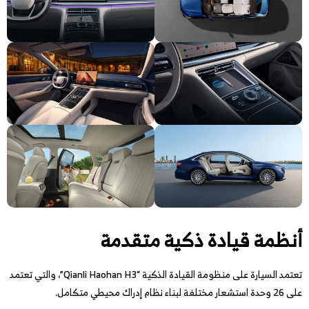
أنظمة قيادة ذكية متقدمة
تعتمد السيارة على منظومة القيادة الذكية “Qianli Haohan H3”، والتي تعتمد
على 26 وحدة استشعار مختلفة لبناء نظام إدراك محيطي متكامل.