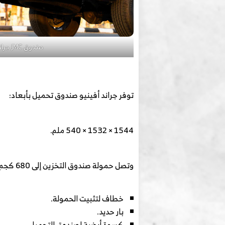
صندوق JMC جراند أفينيو
توفر جراند أفينيو صندوق تحميل بأبعاد:
1544 × 1532 × 540 ملم.
وتصل حمولة صندوق التخزين إلى 680 كجم، مع توفر:
خطاف لتثبيت الحمولة.
بار حديد.
كسوة أرضية لصندوق التحميل.