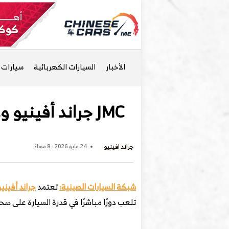
الأخبار
السيارات الكهربائية
سيارات ا
JMC جراند أفينيو وعزم 400 نيوتن متر: كيف ينعكس على سحب الأحمال؟
جراند افينيو
24 مايو 2026 - 8 مساءً
شبكة السيارات الصينية:
تعتمد
جراند أفينيو
تلعب دورًا مباشرًا في قدرة السيارة على س