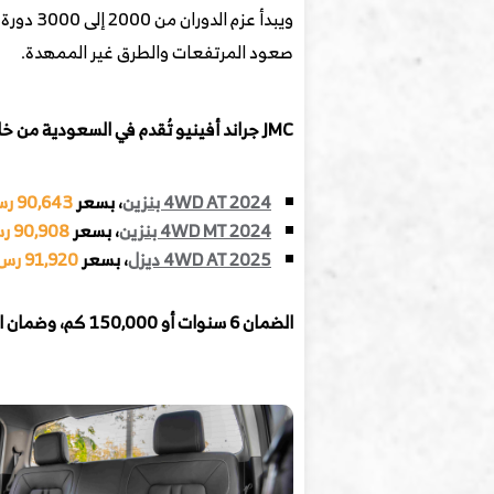
ويبدأ ع
صعود المرتفعات والطرق غير الممهدة.
JMC جراند أفينيو تُقدم في السعودية من خلال
4WD AT 2024 بنزين
، بسعر
90,643 رس
4WD MT 2024 بنزين
، بسعر
90,908 رس
4WD AT 2025 ديزل
، بسعر
91,920 رس
الضمان 6 سنوات أو 150,000 كم، وضمان المحرك وناقل الحركة 6 سنوات مفتوح الكيلومترات.