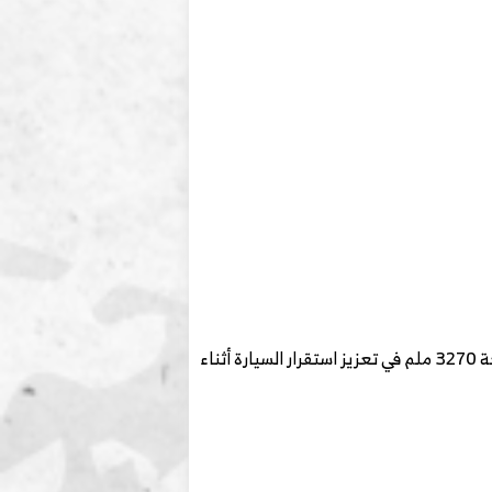
وهي تجهيزات ترتبط غالبًا بتحمل الأوزان ودعم الثبات أثناء تحميل الصندوق الخلفي. كما تساعد قاعدة العجلات البالغة 3270 ملم في تعزيز استقرار السيارة أثناء