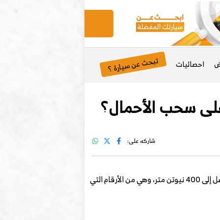
تبحث عن سيارة ؟
ض
احصائيات
شاركه على:
على محرك بنزين تيربو سعة 2.3 لتر يولد قوة 245 حصان وعزم دوران يصل إلى 400 نيوتن متر، وهي من الأرقام التي