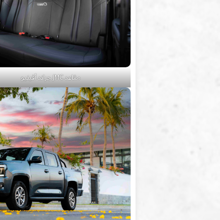
مقاعد JMC جراند أفينيو