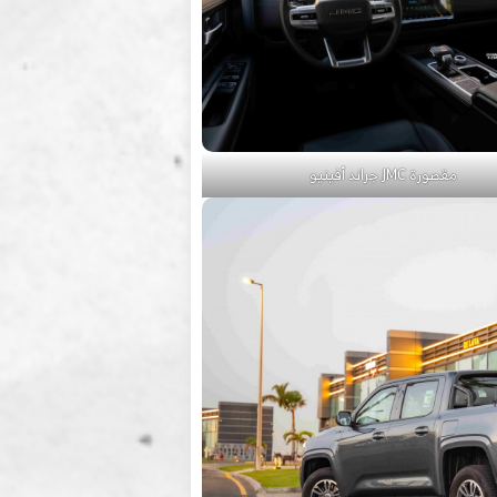
مقصورة JMC جراند أفينيو