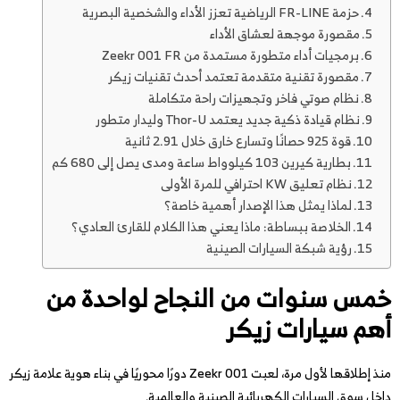
حزمة FR-LINE الرياضية تعزز الأداء والشخصية البصرية
مقصورة موجهة لعشاق الأداء
برمجيات أداء متطورة مستمدة من Zeekr 001 FR
مقصورة تقنية متقدمة تعتمد أحدث تقنيات زيكر
نظام صوتي فاخر وتجهيزات راحة متكاملة
نظام قيادة ذكية جديد يعتمد Thor-U وليدار متطور
قوة 925 حصانًا وتسارع خارق خلال 2.91 ثانية
بطارية كيرين 103 كيلوواط ساعة ومدى يصل إلى 680 كم
نظام تعليق KW احترافي للمرة الأولى
لماذا يمثل هذا الإصدار أهمية خاصة؟
الخلاصة ببساطة: ماذا يعني هذا الكلام للقارئ العادي؟
رؤية شبكة السيارات الصينية
خمس سنوات من النجاح لواحدة من
أهم سيارات زيكر
منذ إطلاقها لأول مرة، لعبت Zeekr 001 دورًا محوريًا في بناء هوية علامة زيكر
داخل سوق السيارات الكهربائية الصينية والعالمية.