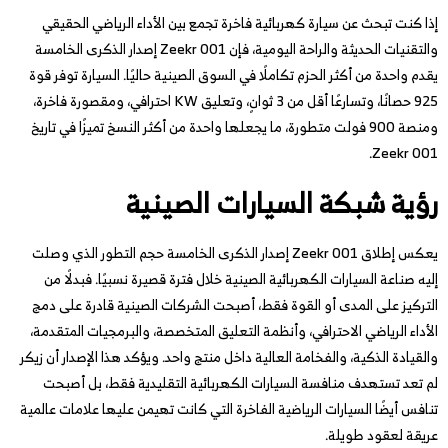
إذا كنت تبحث عن سيارة كهربائية فاخرة تجمع بين الأداء الرياضي الحقيقي
والتقنيات الحديثة والراحة اليومية، فإن Zeekr 001 إصدار الذكرى الخامسة
يقدم واحدة من أكثر الحزم تكاملًا في السوق الصينية حاليًا. السيارة توفر قوة
925 حصانًا، وتسارعًا أقل من 3 ثوانٍ، وتعليق KW احترافي، ومقصورة فاخرة،
ومنصة 900 فولت متطورة، ما يجعلها واحدة من أكثر النسخ تميزًا في تاريخ
Zeekr 001.
رؤية شبكة السيارات الصينية
يعكس إطلاق Zeekr 001 إصدار الذكرى الخامسة حجم التطور الذي وصلت
إليه صناعة السيارات الكهربائية الصينية خلال فترة قصيرة نسبيًا. فبدلًا من
التركيز على المدى أو القوة فقط، أصبحت الشركات الصينية قادرة على دمج
الأداء الرياضي الاحترافي، وأنظمة التعليق المتخصصة، والبرمجيات المتقدمة،
والقيادة الذكية، والفخامة العالية داخل منتج واحد. ويؤكد هذا الإصدار أن زيكر
لم تعد تستهدف منافسة السيارات الكهربائية التقليدية فقط، بل أصبحت
تنافس أيضًا السيارات الرياضية الفاخرة التي كانت تهيمن عليها علامات عالمية
عريقة لعقود طويلة.