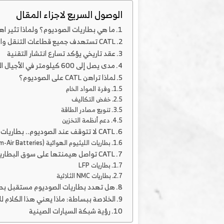
الوصول السريع لاجزاء المقال
ما هي بطاريات الصوديوم؟ ولماذا تثير اه
CATL تستهدف جميع قطاعات التنقل والطاقة
عقد تاريخي يؤكد تسارع انتشار التقنية
مدى يصل إلى 600 كيلومتر في الأجيال القادمة
لماذا تراهن CATL على الصوديوم؟
وفرة المواد الخام
خفض التكاليف
تنويع مصادر الطاقة
دعم أنظمة التخزين
CATL لا تتوقف عند الصوديوم.. بطاريات الليثيوم الهوائية ضمن الأهداف المستقبلية
بطاريات الليثيوم الهوائية (Lithium-Air Batteries)
CATL تواصل هيمنتها على سوق البطاريات في الصين
بطاريات LFP
بطاريات NMC الثلاثية
هل تهدد بطاريات الصوديوم مستقبل بطا
الخلاصة ببساطة: ماذا يعني هذا الكلام ل
رؤية شبكة السيارات الصينية