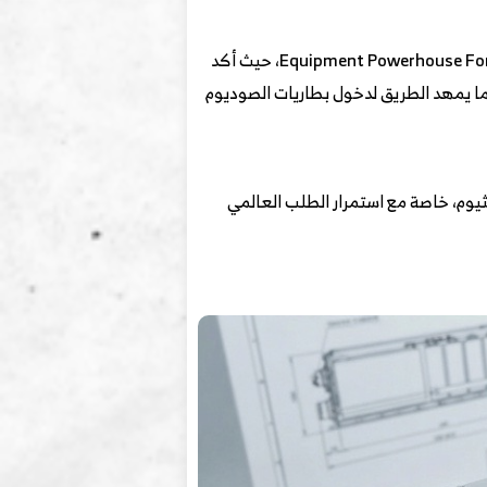
وجاء الإعلان على لسان وو كاي، كبير العلماء في CATL وعضو الأكاديمية الصينية للهندسة، خلال منتدى Equipment Powerhouse Forum 2026، حيث أكد
 ما يمهد الطريق لدخول بطاريات الصوديوم
يثيوم، خاصة مع استمرار الطلب العالمي