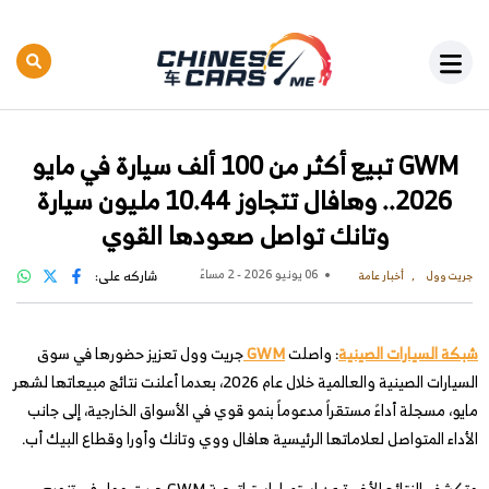
GWM تبيع أكثر من 100 ألف سيارة في مايو
2026.. وهافال تتجاوز 10.44 مليون سيارة
وتانك تواصل صعودها القوي
06 يونيو 2026 - 2 مساءً
شاركه على:
جريت وول
أخبار عامة
شبكة السيارات الصينية
: واصلت
GWM
جريت وول تعزيز حضورها في سوق
السيارات الصينية والعالمية خلال عام 2026، بعدما أعلنت نتائج مبيعاتها لشهر
مايو، مسجلة أداءً مستقراً مدعوماً بنمو قوي في الأسواق الخارجية، إلى جانب
الأداء المتواصل لعلاماتها الرئيسية هافال ووي وتانك وأورا وقطاع البيك أب.
وتكشف النتائج الأخيرة عن استمرار استراتيجية GWM جريت وول في تنويع