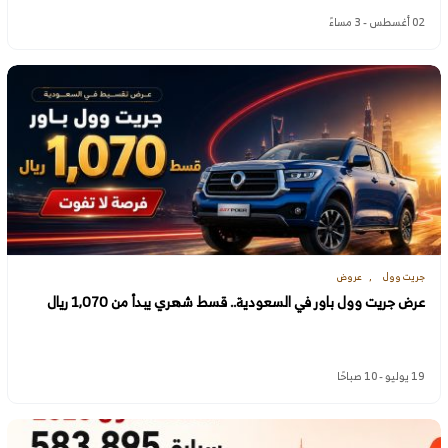
02 أغسطس - 3 مساءً
جريت وول
عروض
عرض جريت وول باور في السعودية.. قسط شهري يبدأ من 1,070 ريال
19 يوليو - 10 صباحًا