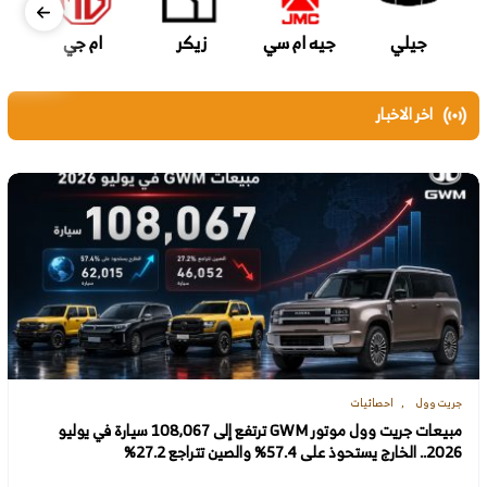
جيلي
جيه ام سي
زيكر
ام جي
اخر الاخبار
جريت وول
احصائيات
مبيعات جريت وول موتور GWM ترتفع إلى 108,067 سيارة في يوليو
2026.. الخارج يستحوذ على 57.4% والصين تتراجع 27.2%