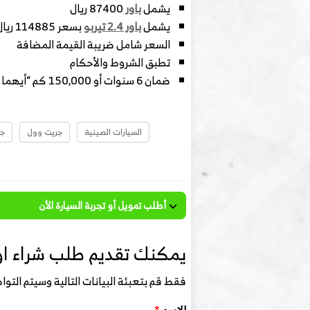
يشمل
باور
87400 ريال
يشمل
باور 2.4 تيربو
بسعر 114885 ريال موديل 2027
السعر شامل ضريبة القيمة المضافة
تطبق الشروط والأحكام
ضمان 6 سنوات أو 150,000 كم “أيهما أقرب”
السيارات الصينية
جريت وول
جر
أطلب تمويل أو تجربة السيارة الأن
يمكنك تقديم طلب شراء او 
فقط قم بتعبئة البيانات التالية وسيتم الت