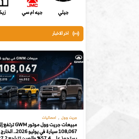
جيلي
جيه ام سي
زيك
اخر الاخبار
جريت وول
احصائيات
مبيعات جريت وول موتور GWM ترت
108,067 سيارة في يوليو 2026.. الخارج
يستحوذ على 57.4% والصين تتراجع 27.2%