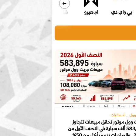
بي واي دي
ام هيرو
شانجان
هونشي
تا
وول
احصائيات
 وول موتور تحقق مبيعات تتجاوز
583,895 ألف سيارة في النصف الأول من
2026.. والصادرات تنمو بأكثر من 50%