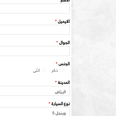
الاسم
*
الايميل
*
الجوال
*
الجنس
*
ذكر
انثى
المدينة
*
نوع السيارة
*