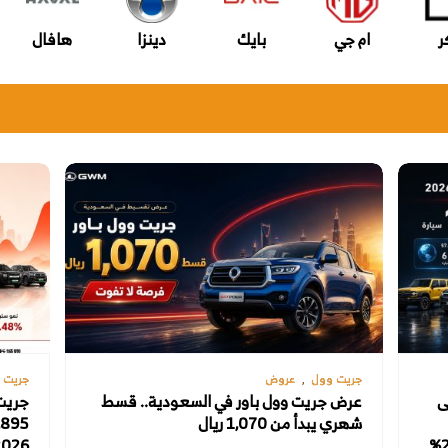
ر
ام جي
بايك
دينزا
هافال
جريت وول
عروض
جريت 
فع إلى
عرض جريت وول باور في السعودية.. قسط
جريت
شهري يبدأ من 1,070 ريال