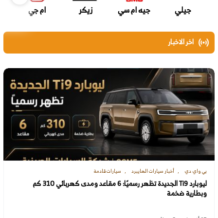
جيلي
جيه ام سي
زيكر
ام جي
اخر الاخبار
بي واي دي
أخبار سيارات الهايبرد
سيارات قادمة
ليوبارد Ti9 الجديدة تظهر رسميًا: 6 مقاعد ومدى كهربائي 310 كم
وبطارية ضخمة