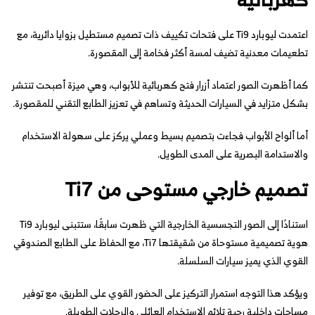
اعتمدت ليوبارد Ti9 على فتحات تكييف ذات تصميم مستطيل بزوايا دائرية، مع
تطعيمات معدنية تضيف لمسة أكثر فخامة إلى المقصورة.
كما أظهرت الصور اعتماد أزرار فتح كهربائية للأبواب، وهي ميزة أصبحت تنتشر
بشكل متزايد في السيارات الحديثة وتساهم في تعزيز الطابع التقني للمقصورة.
أما ألواح الأبواب فجاءت بتصميم بسيط وعملي يركز على سهولة الاستخدام
والاستدامة البصرية على المدى الطويل.
تصميم خارجي مستوحى من Ti7
استنادًا إلى الصور التجسسية الخارجية التي ظهرت سابقًا، ستتبنى ليوبارد Ti9
هوية تصميمية مستوحاة من شقيقتها Ti7، مع الحفاظ على الطابع الصندوقي
القوي الذي يميز سيارات السلسلة.
ويؤكد هذا التوجه استمرار التركيز على الحضور القوي على الطريق، مع توفير
مساحات داخلية رحبة تلائم الاستخدام العائلي والرحلات الطويلة.