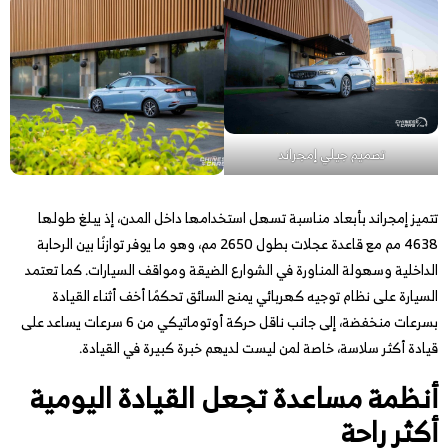
تصميم جيلي إمجراند
تتميز إمجراند بأبعاد مناسبة تسهل استخدامها داخل المدن، إذ يبلغ طولها
4638 مم مع قاعدة عجلات بطول 2650 مم، وهو ما يوفر توازنًا بين الرحابة
الداخلية وسهولة المناورة في الشوارع الضيقة ومواقف السيارات. كما تعتمد
السيارة على نظام توجيه كهربائي يمنح السائق تحكمًا أخف أثناء القيادة
بسرعات منخفضة، إلى جانب ناقل حركة أوتوماتيكي من 6 سرعات يساعد على
قيادة أكثر سلاسة، خاصة لمن ليست لديهم خبرة كبيرة في القيادة.
أنظمة مساعدة تجعل القيادة اليومية
أكثر راحة