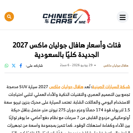
فئات وأسعار هافال جوليان ماكس 2027
الجديدة كليًا بالسعودية
29 يونيو 2026 - 6 مساءً
شاركه على:
هافال جوليان ماكس
شبكة السيارات الصينية
:
تُعد
هافال جوليان
ماكس
2027 سيارة SUV مدمجة
تجمع بين التصميم العصري والتقنيات الذكية والأداء العملي، لتلبي احتياجات
الاستخدام اليومي والعائلات الشابة. تعتمد السيارة على محرك بنزين تيربو سعة
1.5 لتر يولد قوة 174 حصانًا وعزم دوران 275 نيوتن متر، متصل بناقل حركة
أوتوماتيكي مزدوج القابض من 7 سرعات مع نظام دفع أمامي، ما يوفر توازنًا
بين الأداء وكفاءة استهلاك الوقود. كما تتميز بمجموعة واسعة من تجهيزات
الراحة والسلامة، تشمل شاشة مزدوجة، سقفًا بانوراميًا، بابًا خلفيًا كهربائيًا،