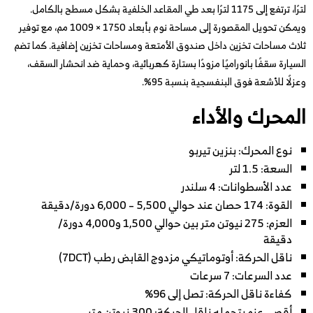
لترًا، ترتفع إلى 1175 لترًا بعد طي المقاعد الخلفية بشكل مسطح بالكامل.
ويمكن تحويل المقصورة إلى مساحة نوم بأبعاد 1750 × 1009 مم، مع توفير
ثلاث مساحات تخزين داخل صندوق الأمتعة ومساحات تخزين إضافية. كما تضم
السيارة سقفًا بانوراميًا مزودًا بستارة كهربائية، وحماية ضد انحشار السقف،
وعزلًا للأشعة فوق البنفسجية بنسبة 95%.
المحرك والأداء
نوع المحرك: بنزين تيربو
السعة: 1.5 لتر
عدد الأسطوانات: 4 سلندر
القوة: 174 حصان عند حوالي 5,500 – 6,000 دورة/دقيقة
العزم: 275 نيوتن متر بين حوالي 1,500 و4,000 دورة/
دقيقة
ناقل الحركة: أوتوماتيكي مزدوج القابض رطب (7DCT)
عدد السرعات: 7 سرعات
كفاءة ناقل الحركة: تصل إلى 96%
أقصى عزم يتحمله ناقل الحركة: 300 نيوتن متر