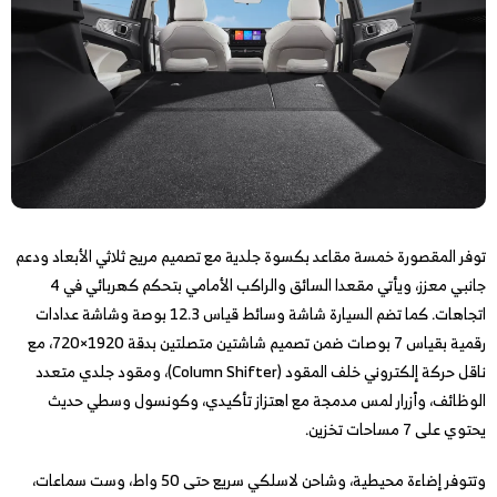
توفر المقصورة خمسة مقاعد بكسوة جلدية مع تصميم مريح ثلاثي الأبعاد ودعم
جانبي معزز، ويأتي مقعدا السائق والراكب الأمامي بتحكم كهربائي في 4
اتجاهات. كما تضم السيارة شاشة وسائط قياس 12.3 بوصة وشاشة عدادات
رقمية بقياس 7 بوصات ضمن تصميم شاشتين متصلتين بدقة 1920×720، مع
ناقل حركة إلكتروني خلف المقود (Column Shifter)، ومقود جلدي متعدد
الوظائف، وأزرار لمس مدمجة مع اهتزاز تأكيدي، وكونسول وسطي حديث
يحتوي على 7 مساحات تخزين.
وتتوفر إضاءة محيطية، وشاحن لاسلكي سريع حتى 50 واط، وست سماعات،