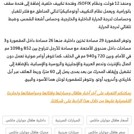
ومنفذ 12 فولت، ونظام ISOFIX، وفتحة تكييف خلفية، إضافة إلى فتحة سقف
بانورامية. ويعمل نظام التكييف أوتوماتيكيًا ثنائي المناطق مع فلتر للغبار،
وحساسات لدرجة الحرارة الداخلية والخارجية، وحساس أشعة الشمس، وضبط
تلقائي لدرجة الحرارة.
وتوفر المقصورة 29 مساحة تخزين داخلية، منها 26 مساحة داخل المقصورة و3
مساحات داخل صندوق الأمتعة، مع مساحة للأرجل تتراوح بين 852 و1098 مم
في الأمام، وبين 720 و940 مم في الخلف. كما تتوفر أوامر صوتية تعمل دون
اتصال بالإنترنت وتدعم العربية والإنجليزية والروسية والإسبانية، بالإضافة إلى
تشغيل وإيقاف المحرك عن بعد بمدى يصل إلى 60 مترًا، وربط الهاتف عبر أبل
كاربلاي وأندرويد أوتو. وتتوفر للمقصورة لونان هما الأسود والبيج.
يمكنكم التعرف على أخر أخبار هافال وسيارتها وفئاتها ومواصفاتها وتجاربنا
التفصيلية عليها من خلال هذا الرابط على شبكتنا.
أسعار هافال جوليان ماكس
السيارات الصينية
داخلية هافال جوليان ماكس
سعر هافال جوليان ماكس
سيارات صينية
محرك هافال جوليان ماكس