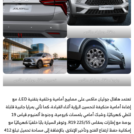
هافال جوليان ماكس
جنوط هافال جوليان ماكس
تصميم هافال جوليان ماكس
تعتمد هافال جوليان ماكس على مصابيح أمامية وخلفية بتقنية LED، مع
إضاءة أمامية متكيفة لتحسين الرؤية أثناء القيادة، كما تأتي بمرايا جانبية قابلة
للطي كهربائيًا، وشبك أمامي بلمسات كرومية، وجنوط ألمنيوم قياس 19
بوصة مع إطارات بمقاس 225/55 R19. وتوفر السيارة بابًا خلفيًا كهربائيًا مع
إمكانية حفظ ارتفاع الفتح وتأخير الإغلاق، بالإضافة إلى مساحة تحميل تبلغ 412