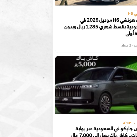
H6
عرض هونشي H6 موديل 2026 في
السعودية بقسط شهري 1,285 ريال وبدون
 أولى
عروض
جايكو في السعودية عبر بوابة
ت.. كاش باك يصل إلى 7,000 ريال