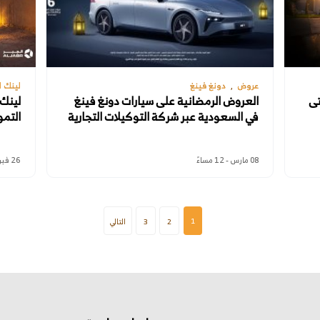
عروض
دونغ فينغ
لينك ا
تى
العروض الرمضانية على سيارات دونغ فينغ
لينك 
في السعودية عبر شركة التوكيلات التجارية
التمو
08 مارس - 12 مساءً
26 فبراير - 11 صباحًا
1
2
3
التالي