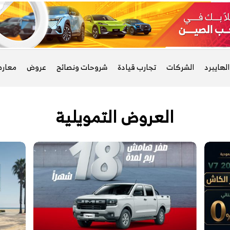
لهايبرد
الشركات
تجارب قيادة
شروحات ونصائح
عروض
معار
العروض التمويلية