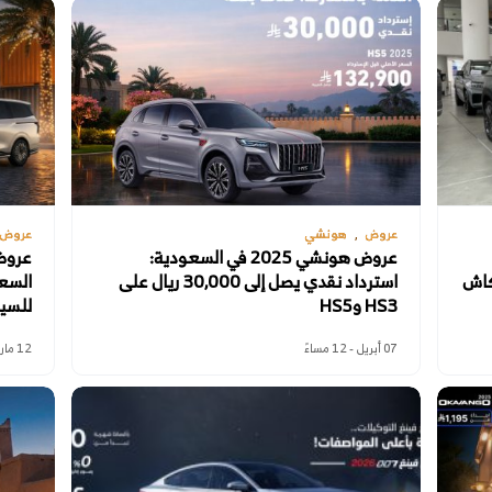
عروض
هونشي
عروض
عروض هونشي 2025 في السعودية:
كاش
استرداد نقدي يصل إلى 30,000 ريال على
السع
HS3 وHS5
للسيا
07 أبريل - 12 مساءً
12 مارس - 10 صباحًا