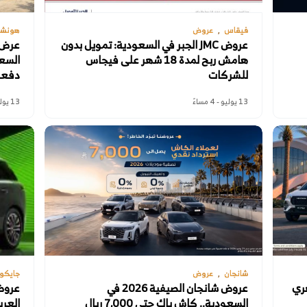
فيقاس
عروض
هونشي 
عروض JMC الجبر في السعودية: تمويل بدون
هامش ربح لمدة 18 شهر على فيجاس
للشركات
دفعة
13 يوليو - 4 مساءً
13 يوليو - 2 مساءً
شانجان
عروض
جايكو
ويل شهري
عروض شانجان الصيفية 2026 في
عروض 
السعودية.. كاش باك حتى 7,000 ريال
العربا