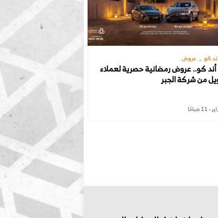
ند كو
عروض
أند كو.. عروض رمضانية حصرية لعملاء
يل من شركة الجبر