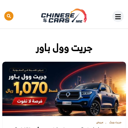
جريت وول باور
جريت وول
عروض