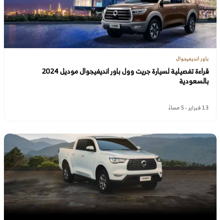
باور انديفيجوال
قراءة تفصيلية لسيارة جريت وول باور انديفيجوال موديل 2024
بالسعودية
13 فبراير - 5 مساءً