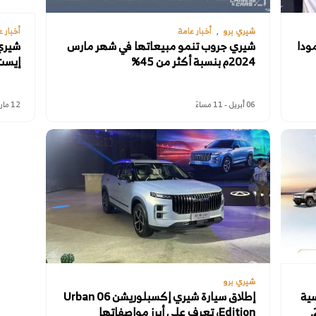
شيري برو
أخبار عامة
أخبار ع
مودا
شيري جروب تنمو مبيعاتها في شهر مارس
شيري
2024م بنسبة أكثر من 45%
إيست أو
06 أبريل - 11 مساءً
12 مارس - 11 صباحًا
شيري برو
سية
إطلاق سيارة شيري إكسبلوريشن 06 Urban
Edition، تعرف على أبرز مواصفاتها