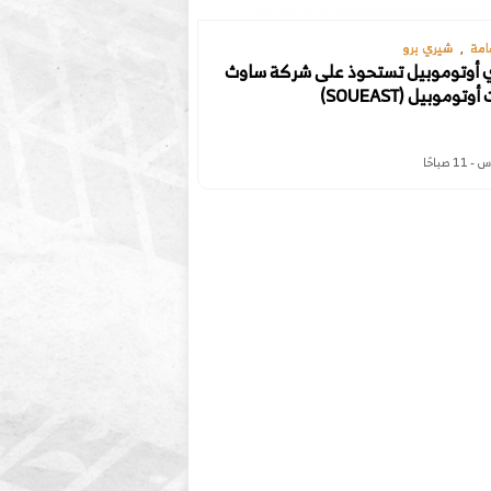
امة
شيري برو
 أوتوموبيل تستحوذ على شركة ساوث
توموبيل (SOUEAST)