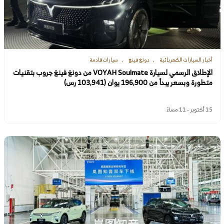
أخبار السيارات الكهربائية
دونغ فينغ
سيارات قادمة
الإطلاق الرسمي لسيارة VOYAH Soulmate من دونغ فينغ جروب بتقنيات
متطورة وبسعر يبدأ من 196,900 يوان (103,941 رس)
15 أكتوبر - 11 مساءً