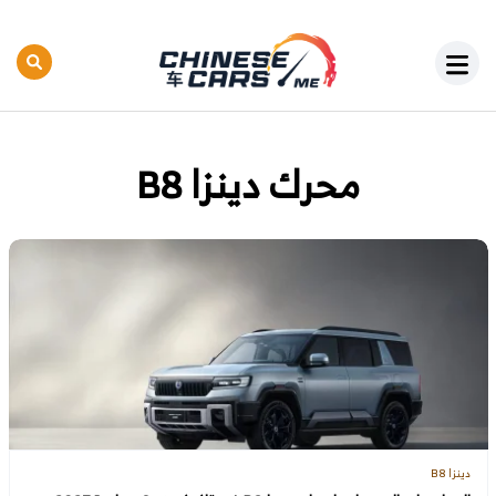
محرك دينزا B8
دينزا B8