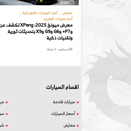
معارض
أخبار السيارات الكهربائية
أخبار سيارات الهايبرد
وP7+ وG6 وG9 وX9 بتحديثات ثورية
وتقنيات ذكية
09 سبتمبر - 1 مساءً
اقسام السيارات
سيارات قادمة
عر
أسعار السيارات
سيا
معارض
شر