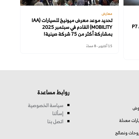
معارض
تحديد موعد معرض ميونيخ للسيارات (IAA
معرض ميونخ 2025: XPeng تكشف عن P7
MOBILITY) القادم في سبتمبر 2025
بمشاركة أكثر من 75 شركة صينية!
15 أكتوبر - 8 مساءً
روابط مساعدة
سياسة الخصوصية
وض
إسألنا
رات معدلة
اتصل بنا
وحات ونصائح