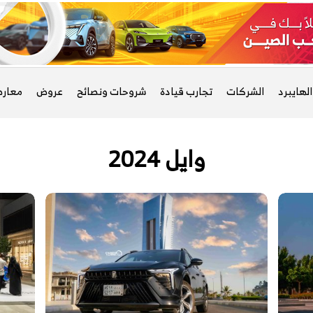
لهايبرد
الشركات
تجارب قيادة
شروحات ونصائح
عروض
معار
وايل 2024