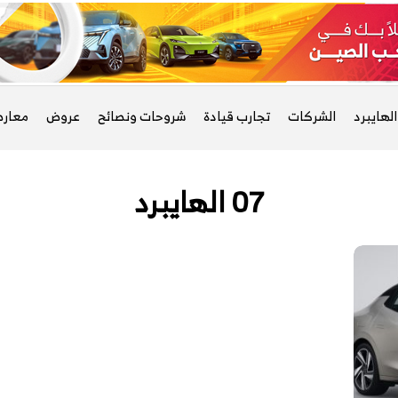
لهايبرد
الشركات
تجارب قيادة
شروحات ونصائح
عروض
معار
07 الهايبرد