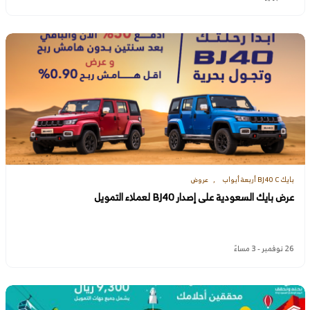
بايك BJ40 C أربعة أبواب
عروض
عرض بايك السعودية على إصدار BJ40 لعملاء التمويل
26 نوفمبر - 3 مساءً