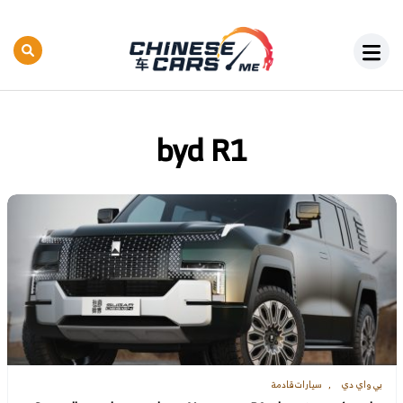
byd R1
بي واي دي
سيارات قادمة