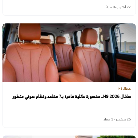
27 أكتوبر - 8 صباحًا
هافال H9
هافال H9 2026.. مقصورة عائلية فاخرة بـ7 مقاعد ونظام صوتي متطور
25 سبتمبر - 1 مساءً