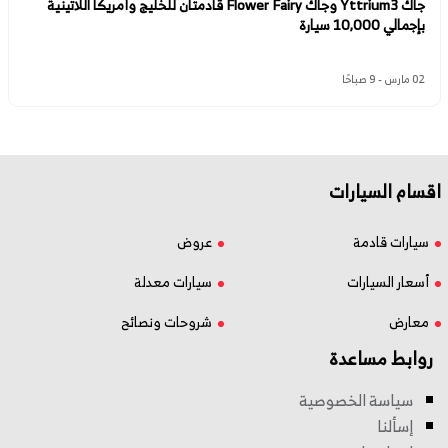
جاك Yttrium3 وجاك Flower Fairy قادمتان للخليج وأمريكا اللاتينية
بإجمالي 10,000 سيارة
02 مارس - 9 صباحًا
اقسام السيارات
سيارات قادمة
عروض
أسعار السيارات
سيارات معدلة
معارض
شروحات ونصائح
روابط مساعدة
سياسة الخصوصية
إسألنا