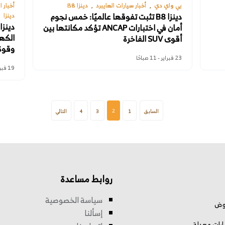
بي واي دي
أخبار سيارات الهايبرد
دينزا B8
أخبار 
دينزا B8 تثبت تفوقها عالميًا: خمس نجوم
دينزا
أمان في اختبارات ANCAP تؤكد مكانتها بين
أقوى SUV الفاخرة
وقوة تصل
23 فبراير - 11 صباحًا
19 فبراير - 9 صباحًا
2
السابق
1
3
4
التالي
روابط مساعدة
سياسة الخصوصية
وض
إسألنا
رات معدلة