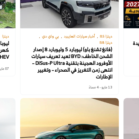
دينزا B5
أخبار سيارات الهايبرد
بي واي دي
دينزا
B5 PHEV الجديدة
دينزا B8
(فانغ تشنغ باو) ليوبارد 5 وليوبارد 8 إصدار
كهرب
الشحن الخاطف: BYD تعيد تعريف سيارات
HEV
الأوفرود الهجينة بتقنية DiSus-P Ultra –
انتهى زمن التغريز في الصحراء – وتغيير
07 مايو - 9 صباحًا
الإطارات
13 مايو - 4 مساءً