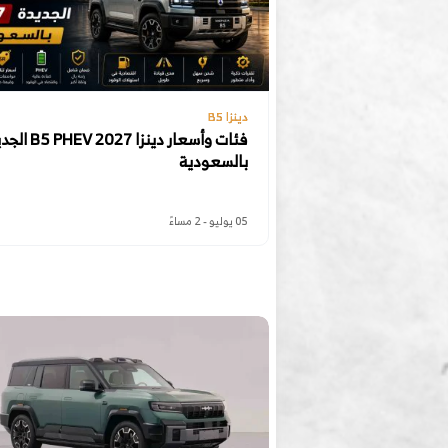
دينزا B5
فئات وأسعار دينزا  2027
بالسعودية
05 يوليو - 2 مساءً