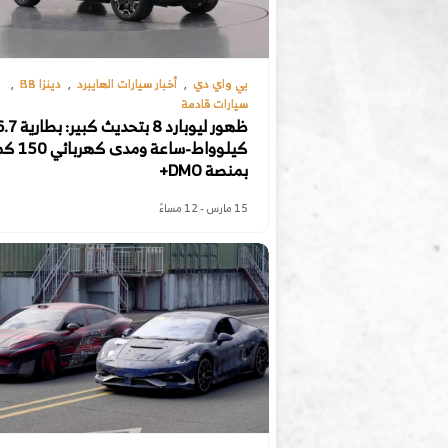
بي واي دي
أخبار سيارات الهايبرد
دينزا B8
سيارات قادمة
ظهور ليوبارد 8 بتحديث
كيلوواط-ساعة ومدى كهربائي
بمنصة DMO+
15 مارس - 12 مساءً