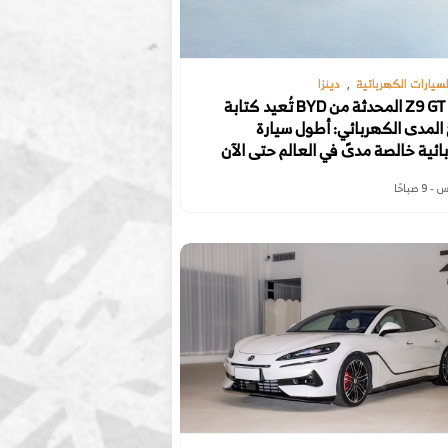
السيارات الكهربائية
دينزا
دينزا Z9 GT المحدثة من BYD تُعيد كتابة
 المدى الكهربائي: أطول سيارة
ئية خالصة مدىً في العالم حتى الآن