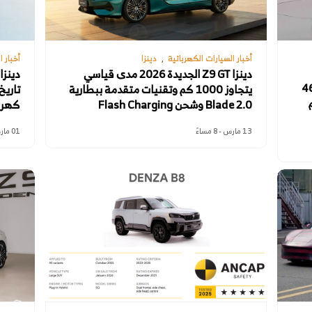
أخبار السيارات الكهربائية
دينزا
أخبار 
دينزا Z9 GT الجديدة 2026 مدى قياسي
 كبير: بطارية 46.7
يتجاوز 1000 كم وتقنيات متقدمة ببطارية
تاريخ
 150 كم
Blade 2.0 وشحن Flash Charging
كهربا
13 مارس - 8 مساءً
01 مارس - 9 صباحًا