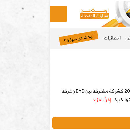
تبحث عن سيارة ؟
ض
احصائيات
علامة دينزا (DENZA) هي علامة سيارات فاخرة تابعة لمجموعة بي واي دي (BYD) الصينية، تأسست في الأصل عام 2010 كشركة مشتركة بين BYD وشركة
...إقرأ المزيد