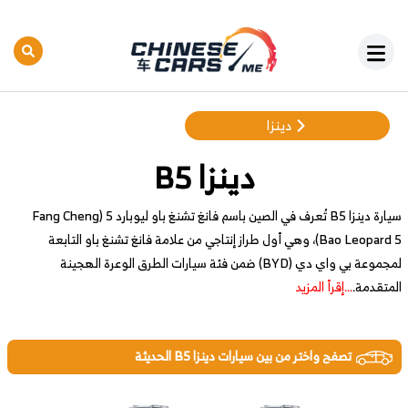
دينزا
دينزا B5
سيارة دينزا B5 تُعرف في الصين باسم فانغ تشنغ باو ليوبارد 5 (Fang Cheng
Bao Leopard 5)، وهي أول طراز إنتاجي من علامة فانغ تشنغ باو التابعة
لمجموعة بي واي دي (BYD) ضمن فئة سيارات الطرق الوعرة الهجينة
المتقدمة.
...إقرأ المزيد
تصفح واختر من بين سيارات دينزا B5 الحديثة