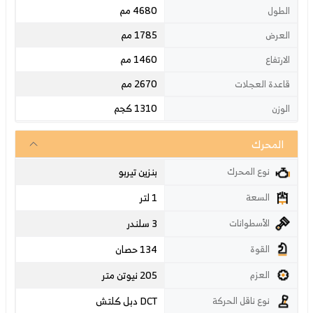
4680 مم
الطول
1785 مم
العرض
1460 مم
الارتفاع
2670 مم
قاعدة العجلات
1310 كجم
الوزن
المحرك
بنزين تيربو
نوع المحرك
1 لتر
السعة
3 سلندر
الأسطوانات
134 حصان
القوة
205 نيوتن متر
العزم
دبل كلتش DCT
نوع ناقل الحركة