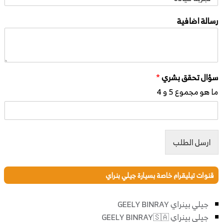
رسالة اضافية
سؤال تحقق بشري
*
ما هو مجموع 5 و 4
ارسل الطلب
قنوات تيليقرام خاصة بسيارة جيلي بنراي
جيلي بينراي GEELY BINRAY
جيلي بينراي GEELY BINRAY🇸🇦