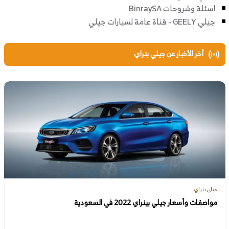
اسئلة وشروحات BinraySA
جيلي GEELY - قناة عامة لسيارات جيلي
أخر الأخبار عن جيلي بنراي
جيلي بنراي
مواصفات وأسعار جيلي بينراي 2022 في السعودية