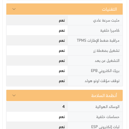
التقنيات
نعم
مثبت سرعة عادي
نعم
كاميرا خلفية
نعم
مراقبة ضغط الإطارات TPMS
نعم
تشغيل بضغطة زر
نعم
التشغيل عن بعد
نعم
بريك الكتروني EPB
نعم
توقف مؤقت اوتو هولد
أنظمة السلامة
4
الوسائد الهوائية
نعم
حساسات خلفية
نعم
ثبات إلكتروني ESP