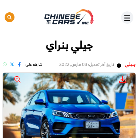
جيلي بنراي
جيلي
تاريخ آخر تعديل: 03 مارس, 2022
شاركه على: