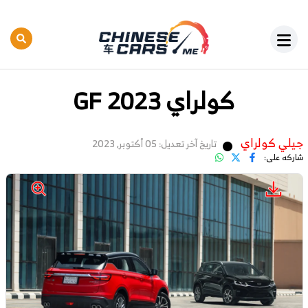
كولراي GF 2023
جيلي كولراي
تاريخ آخر تعديل: 05 أكتوبر, 2023
شاركه على: