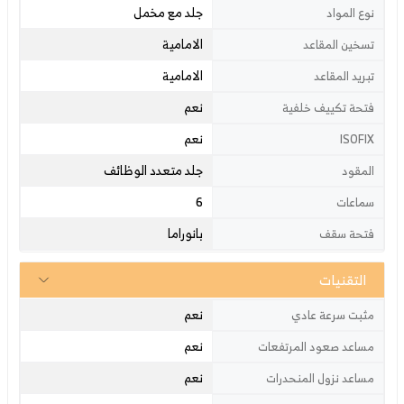
جلد مع مخمل
نوع المواد
الامامية
تسخين المقاعد
الامامية
تبريد المقاعد
نعم
فتحة تكييف خلفية
نعم
ISOFIX
جلد متعدد الوظائف
المقود
6
سماعات
بانوراما
فتحة سقف
التقنيات
نعم
مثبت سرعة عادي
نعم
مساعد صعود المرتفعات
نعم
مساعد نزول المنحدرات