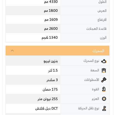
4330 مم
الطول
1800 مم
العرض
1609 مم
الارتفاع
2600 مم
قاعدة العجلات
1340 كجم
الوزن
المحرك
بنزين تيربو
نوع المحرك
1.5 لتر
السعة
3 سلندر
الأسطوانات
175 حصان
القوة
255 نيوتن متر
العزم
دبل كلتش DCT
نوع ناقل الحركة