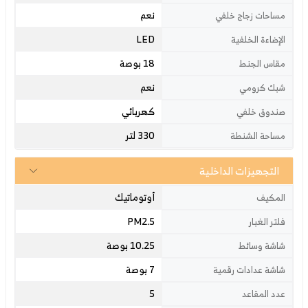
نعم
مساحات زجاج خلفي
LED
الإضاءة الخلفية
18 بوصة
مقاس الجنط
نعم
شبك كرومي
كهربائي
صندوق خلفي
330 لتر
مساحة الشنطة
التجهيزات الداخلية
أوتوماتيك
المكيف
PM2.5
فلتر الغبار
10.25 بوصة
شاشة وسائط
7 بوصة
شاشة عدادات رقمية
5
عدد المقاعد