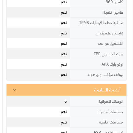
نعم
كاميرا 360
نعم
كاميرا خلفية
نعم
مراقبة ضغط الإطارات TPMS
نعم
تشغيل بضغطة زر
نعم
التشغيل عن بعد
نعم
بريك الكتروني EPB
نعم
اوتو بارك APA
نعم
توقف مؤقت اوتو هولد
أنظمة السلامة
6
الوسائد الهوائية
نعم
حساسات أمامية
نعم
حساسات خلفية
نعم
ثبات إلكتروني ESP