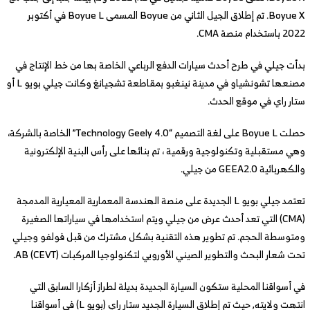
Boyue X. تم إطلاق الجيل الثاني من Boyue المسمى Boyue L في أكتوبر
2022 باستخدام منصة CMA.
بدأت جيلي في طرح أحدث سيارات الدفع الرباعي الخاصة بها من خط الإنتاج في
مصنعها تشونشياو في مدينة نينغبو بمقاطعة تشجيانغ وكانت جيلي بويو L أو
ستار راي في موقع الحدث.
حصلت Boyue L على لغة التصميم “Technology Geely 4.0” الخاصة بالشركة،
وهي مستقبلية وتكنولوجية ورقمية ، تم بنائها على رأس البنية الإلكترونية
والكهربائية GEEA2.0 من جيلي.
تعتمد جيلي بويو L الجديدة على منصة الهندسة المعمارية المعيارية المدمجة
(CMA) التي تعد أحدث عرض من جيلي ويتم استخدامها في سياراتها الصغيرة
ومتوسطة الحجم. تم تطوير هذه التقنية بشكل مشترك من قبل فولفو وجيلي
تحت شعار البحث والتطوير الصيني الأوروبي لتكنولوجيا المركبات AB (CEVT).
في أسواقنا المحلية ستكون السيارة الجديدة بديلة لطراز أزكارا السابق التي
انتهت ولايته, حيث تم إطلاق السيارة الجديد ستار راي (بويو L) في أسواقنا