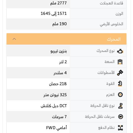
2777 ملم
قاعدة العجلات
1571 إلى 1645
الوزن
190 ملم
الخلوص الأرضي
المحرك
بنزين تيربو
نوع المحرك
2 لتر
السعة
4 سلندر
الأسطوانات
218 حصان
القوة
325 نيوتن متر
العزم
دبل كلتش DCT
نوع ناقل الحركة
7 سرعات
سرعات ناقل الحركة
أمامي FWD
نظام الدفع