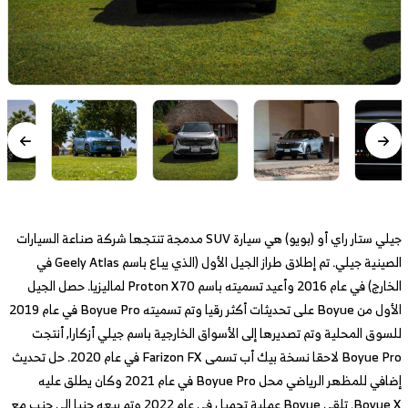
جيلي ستار راي أو (بويو) هي سيارة SUV مدمجة تنتجها شركة صناعة السيارات
الصينية جيلي. تم إطلاق طراز الجيل الأول (الذي يباع باسم Geely Atlas في
الخارج) في عام 2016 وأعيد تسميته باسم Proton X70 لماليزيا. حصل الجيل
الأول من Boyue على تحديثات أكثر رقيا وتم تسميته Boyue Pro في عام 2019
للسوق المحلية وتم تصديرها إلى الأسواق الخارجية باسم جيلي أزكارا, أنتجت
Boyue Pro لاحقا نسخة بيك أب تسمى Farizon FX في عام 2020. حل تحديث
إضافي للمظهر الرياضي محل Boyue Pro في عام 2021 وكان يطلق عليه
Boyue X. تلقى Boyue عملية تجميل في عام 2022 وتم بيعه جنبا إلى جنب مع