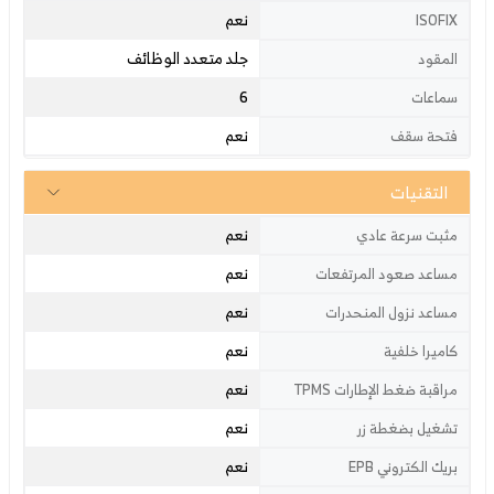
نعم
ISOFIX
جلد متعدد الوظائف
المقود
6
سماعات
نعم
فتحة سقف
التقنيات
نعم
مثبت سرعة عادي
نعم
مساعد صعود المرتفعات
نعم
مساعد نزول المنحدرات
نعم
كاميرا خلفية
نعم
مراقبة ضغط الإطارات TPMS
نعم
تشغيل بضغطة زر
نعم
بريك الكتروني EPB