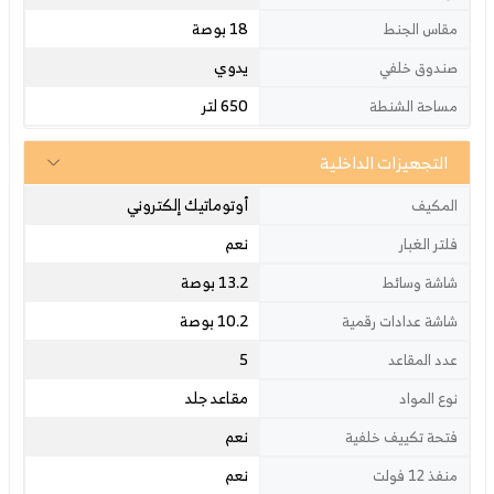
18 بوصة
مقاس الجنط
يدوي
صندوق خلفي
650 لتر
مساحة الشنطة
التجهيزات الداخلية
أوتوماتيك إلكتروني
المكيف
نعم
فلتر الغبار
13.2 بوصة
شاشة وسائط
10.2 بوصة
شاشة عدادات رقمية
5
عدد المقاعد
مقاعد جلد
نوع المواد
نعم
فتحة تكييف خلفية
نعم
منفذ 12 فولت