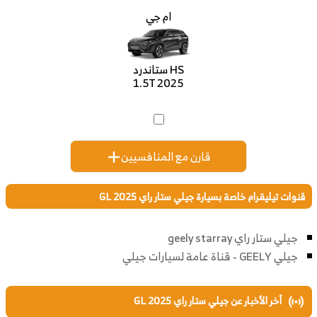
ام جي
HS ستاندرد
1.5T 2025
قارن مع المنافسيين
قنوات تيليقرام خاصة بسيارة جيلي ستار راي GL 2025
جيلي ستار راي geely starray
جيلي GEELY - قناة عامة لسيارات جيلي
أخر الأخبار عن جيلي ستار راي GL 2025