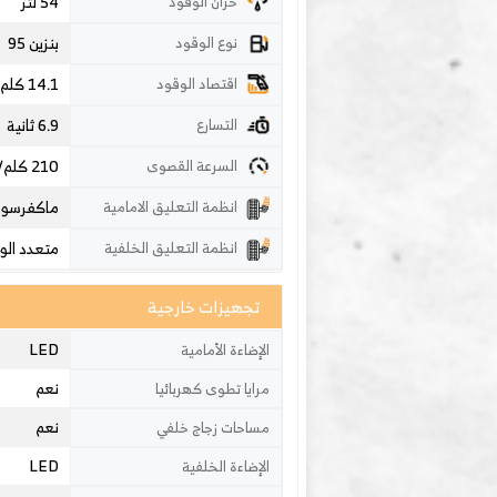
54 لتر
خزان الوقود
بنزين 95
نوع الوقود
14.1 كلم/لتر
اقتصاد الوقود
6.9 ثانية
التسارع
210
كلم
السرعة القصوى
ماكفرسون
انظمة التعليق الامامية
متعدد الو
انظمة التعليق الخلفية
تجهيزات خارجية
LED
الإضاءة الأمامية
نعم
مرايا تطوى كهربائيا
نعم
مساحات زجاج خلفي
LED
الإضاءة الخلفية