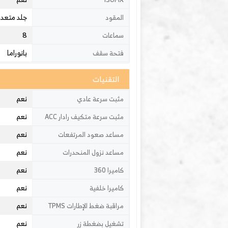
جلد متعدد
المقود
8
سماعات
بانوراما
فتحة سقف
التقنيات
نعم
مثبت سرعة عادي
نعم
مثبت سرعة متكيف رادار ACC
نعم
مساعد صعود المرتفعات
نعم
مساعد نزول المنحدرات
نعم
كاميرا 360
نعم
كاميرا خلفية
نعم
مراقبة ضغط الإطارات TPMS
نعم
تشغيل بضغطة زر