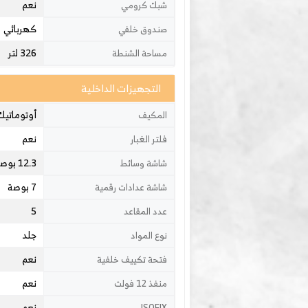
نعم
شبك كرومي
كهربائي
صندوق خلفي
326 لتر
مساحة الشنطة
التجهيزات الداخلية
أوتوماتيك
المكيف
نعم
فلتر الغبار
12.3 بوصة
شاشة وسائط
7 بوصة
شاشة عدادات رقمية
5
عدد المقاعد
جلد
نوع المواد
نعم
فتحة تكييف خلفية
نعم
منفذ 12 فولت
نعم
ISOFIX