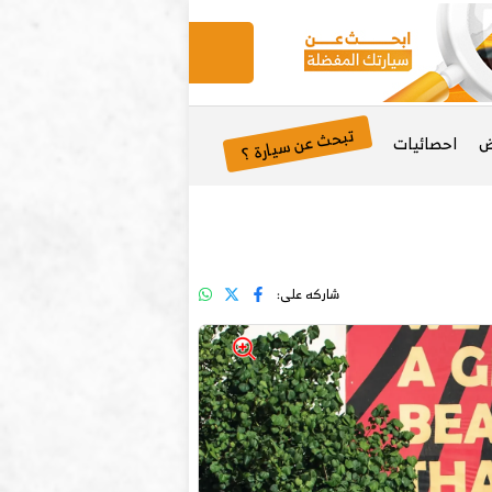
تبحث عن سيارة ؟
ض
احصائيات
شاركه على: