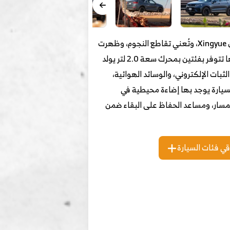
توجيلا هي سيارة كروس أوفر كوبيه صينية من إنتاج شركة جيلي الصينية، والتي تتوفر في السوق الصيني باسم بينيين Xingyue، وتُعني تقاطع النجوم، وظهرت
لأول مرة عالميا في عام 2019، وتتوفر في المملكة العربية من خلال وكيلها المحلي شركة الوعلان للسيارات، كما أنها تتوفر بفئتين بمحرك سعة 2.0 لتر يولد
منها الثبات الإلكتروني، والوسائد الهوائية،
 السيارة يوجد بها إضاءة محيطية في
المسار، ومساعد الحفاظ على البقاء ضمن
قي فئات السيارة