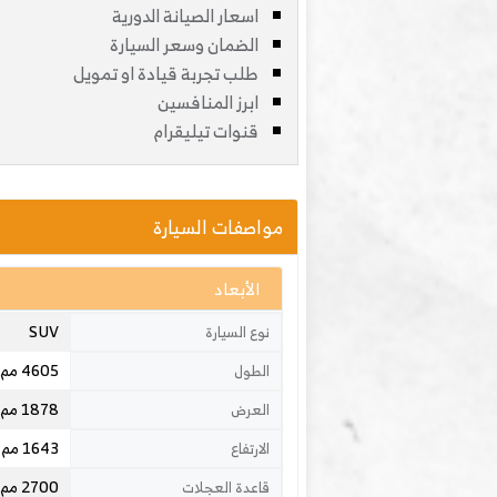
اسعار الصيانة الدورية
الضمان وسعر السيارة
طلب تجربة قيادة او تمويل
ابرز المنافسين
قنوات تيليقرام
مواصفات السيارة
الأبعاد
SUV
نوع السيارة
4605 مم
الطول
1878 مم
العرض
1643 مم
الارتفاع
2700 مم
قاعدة العجلات