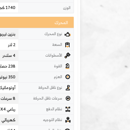
1740 كجم
الوزن
المحرك
بنزين تيربو
نوع المحرك
2 لتر
السعة
4 سلندر
الأسطوانات
238 حصان
القوة
350 نيوتن متر
العزم
أوتوماتيك
نوع ناقل الحركة
8 سرعات
سرعات ناقل الحركة
رباعي 4WD - 4X4
نظام الدفع
كهربائي
نظام التوجيه