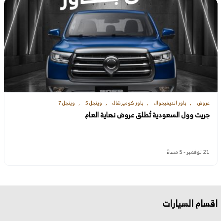
عروض
باور انديفيجوال
باور كوميرشال
وينجل 5
وينجل 7
جريت وول السعودية تُطلق عروض نهاية العام
21 نوفمبر - 5 مساءً
اقسام السيارات