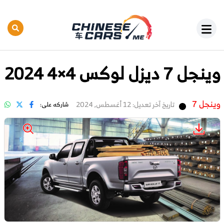
وينجل 7 ديزل لوكس 4×4 2024
وينجل 7
تاريخ آخر تعديل: 12 أغسطس, 2024
شاركه على: