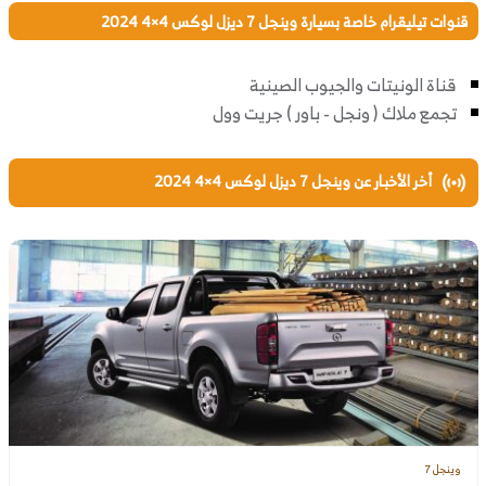
قنوات تيليقرام خاصة بسيارة وينجل 7 ديزل لوكس 4×4 2024
قناة الونيتات والجيوب الصينية
تجمع ملاك ( ونجل - باور ) جريت وول
أخر الأخبار عن وينجل 7 ديزل لوكس 4×4 2024
وينجل 7