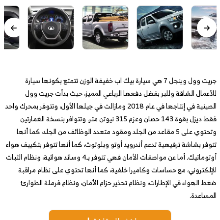
جريت وول وينجل 7 هي سيارة بيك اب خفيفة الوزن تتمتع بكونها سيارة
للأعمال الشاقة وللبر بفضل دفعها الرباعي المميز، حيث بدأت جريت وول
الصينية في إنتاجها في عام 2018 ومازالت في جيلها الأول، وتتوفر بمحرك واحد
فقط ديزل بقوة 143 حصان وعزم 315 نيوتن متر. وتتوافر بنسخة الغمارتين
وتحتوي على 5 مقاعد من الجلد ومقود متعدد الوظائف من الجلد، كما أنها
تتوفر بشاشة ترفيهية تدعم أندرويد أوتو وبلوتوث، كما أنها تتوفر بتكييف هواء
أوتوماتيك. أما عن مواصفات الأمان فهي تتوفر بـ4 وسائد هوائية، ونظام الثبات
الإلكتروني، مع حساسات وكاميرا خلفية، كما أنها تحتوي على نظام مراقبة
ضغط الهواء في الإطارات، ونظام تحذير حزام الأمان، ونظام فرملة الطوارئ
المساعدة.