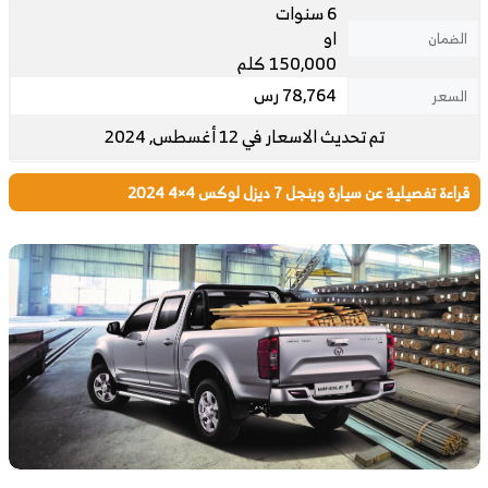
6 سنوات
او
الضمان
150,000 كلم
78,764 رس
السعر
تم تحديث الاسعار في 12 أغسطس, 2024
قراءة تفصيلية عن سيارة وينجل 7 ديزل لوكس 4×4 2024