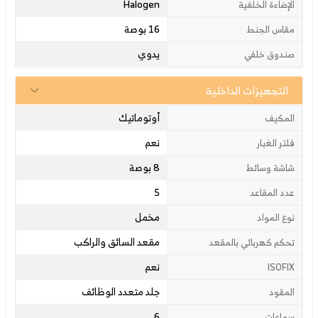
Halogen
الإضاءة الخلفية
16 بوصة
مقاس الجنط
يدوي
صندوق خلفي
التجهيزات الداخلية
أوتوماتيك
المكيف
نعم
فلتر الغبار
8 بوصة
شاشة وسائط
5
عدد المقاعد
مخمل
نوع المواد
مقعد السائق والراكب
تحكم كهربائي بالمقعد
نعم
ISOFIX
جلد متعدد الوظائف
المقود
6
سماعات