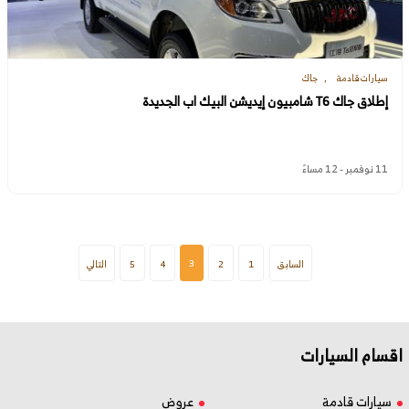
سيارات قادمة
جاك
إطلاق جاك T6 شامبيون إيديشن البيك اب الجديدة
11 نوفمبر - 12 مساءً
3
السابق
1
2
4
5
التالي
اقسام السيارات
سيارات قادمة
عروض