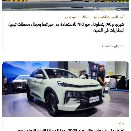
أخبار السيارات الكهربائية
جاك
شيري برو
شيري وJAC يتعاونان مع NIO للاستفادة من خبراتها بمجال محطات تبديل
البطاريات في الصين
21 يناير - 7 مساءً
جاك
تعرف على مبيعات جاك لعام 2023، وماذا عن اتفاقيات التعاون مع